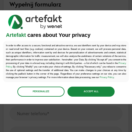
Wypełnij formularz
Zamów bezpłatną konsultację!
Artefakt
cares about Your privacy
In order to offer access to a secure, functional and attractive service, we use identifiers sent by your device and may store
or read small text files (e.g. cookies) contained on your device. Based on your consent, we will process personal data,
such as unique identifiers, information sent by end devices for personalization of advertisements and content, statistical
demographic information for traffic measurement, we will also analyze the usefulness of certain solutions of the service,
their performance in order to improve user satisfaction - hereinafter: your Data. By clicking "Accept all" you consent to the
processing of your data in a broad way, including sharing it with third parties - a list of which can be found in the
Privacy
Policy
. By clicking "Modify" you can make your choice of settings. By clicking "Necessary only," you refuse to consent to
the use of optional settings and the transfer of additional data. You can make changes to your choices at any time by
clicking the padlock button in the corner of the page. Regardless of your preference settings on our site, you can also
manage your browser`s privacy settings. For more information about data processing, see our
Privacy Policy
.
Manage
preferences
PERSONALIZE
ACCEPT ALL
Select the consents of your choice
Necessary
Necessary scripts and data stored on the end device contribute to the security and usability of the website by enabling secure
access to basic functions such as site navigation and access to specific areas of the website. The website cannot be
properly displayed without this group.