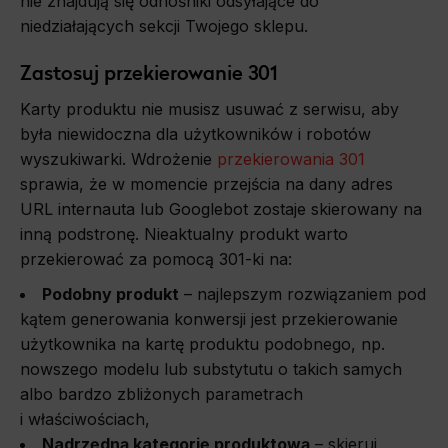
nie znajdują się odnośniki odsyłające do
niedziałających sekcji Twojego sklepu.
Zastosuj przekierowanie 301
Karty produktu nie musisz usuwać z serwisu, aby
była niewidoczna dla użytkowników i robotów
wyszukiwarki. Wdrożenie
przekierowania 301
sprawia, że w momencie przejścia na dany adres
URL internauta lub Googlebot zostaje skierowany na
inną podstronę. Nieaktualny produkt warto
przekierować za pomocą 301-ki na:
Podobny produkt
– najlepszym rozwiązaniem pod
kątem generowania konwersji jest przekierowanie
użytkownika na kartę produktu podobnego, np.
nowszego modelu lub substytutu o takich samych
albo bardzo zbliżonych parametrach
i właściwościach,
Nadrzędną kategorię produktową
– skieruj