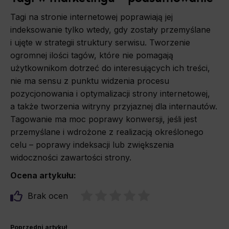
Marketing
Tagi na stronie internetowej poprawiają jej
Scope responsible for displaying personalized ads that may be of interest to the user based on browsing history and habits
and demographic criteria. Also, third-party files that, in conjunction with files installed while browsing other websites, profile the
indeksowanie tylko wtedy, gdy zostały przemyślane
user, providing him or her with the marketing, advertising and retargeting content deemed most appropriate.
i ujęte w strategii struktury serwisu. Tworzenie
ogromnej ilości tagów, które nie pomagają
użytkownikom dotrzeć do interesujących ich treści,
nie ma sensu z punktu widzenia procesu
pozycjonowania i optymalizacji strony internetowej,
a także tworzenia witryny przyjaznej dla internautów.
Tagowanie ma moc poprawy konwersji, jeśli jest
przemyślane i wdrożone z realizacją określonego
celu – poprawy indeksacji lub zwiększenia
widoczności zawartości strony.
Ocena artykułu:
Brak ocen
Poprzedni artykuł