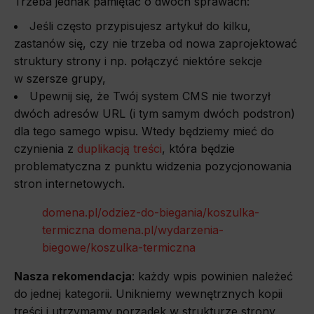
Trzeba jednak pamiętać o dwóch sprawach:
Jeśli często przypisujesz artykuł do kilku,
zastanów się, czy nie trzeba od nowa zaprojektować
struktury strony i np. połączyć niektóre sekcje
w szersze grupy,
Upewnij się, że Twój system CMS nie tworzył
dwóch adresów URL (i tym samym dwóch podstron)
dla tego samego wpisu. Wtedy będziemy mieć do
czynienia z
duplikacją treści
, która będzie
problematyczna z punktu widzenia pozycjonowania
stron internetowych.
domena.pl/odziez-do-biegania/koszulka-
termiczna
domena.pl/wydarzenia-
biegowe/koszulka-termiczna
Nasza rekomendacja
: każdy wpis powinien należeć
do jednej kategorii. Unikniemy wewnętrznych kopii
treści i utrzymamy porządek w strukturze strony