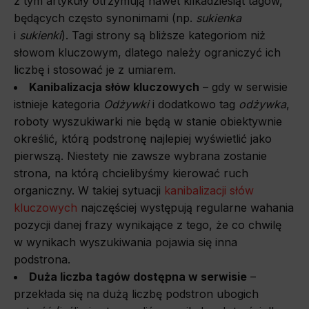
z tym artykuły otrzymują nawet kilkadziesiąt tagów,
będących często synonimami (np.
sukienka
i
sukienki
). Tagi strony są bliższe kategoriom niż
słowom kluczowym, dlatego należy ograniczyć ich
liczbę i stosować je z umiarem.
Kanibalizacja słów kluczowych
– gdy w serwisie
istnieje kategoria
Odżywki
i dodatkowo tag
odżywka
,
roboty wyszukiwarki nie będą w stanie obiektywnie
określić, którą podstronę najlepiej wyświetlić jako
pierwszą. Niestety nie zawsze wybrana zostanie
strona, na którą chcielibyśmy kierować ruch
organiczny. W takiej sytuacji
kanibalizacji słów
kluczowych
najczęściej występują regularne wahania
pozycji danej frazy wynikające z tego, że co chwilę
w wynikach wyszukiwania pojawia się inna
podstrona.
Duża liczba tagów dostępna w serwisie
–
przekłada się na dużą liczbę podstron ubogich