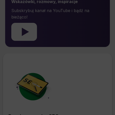
Wskazówki, rozmowy, inspiracje
przetwarzania, którego dokonano na podstawie
*
zgody przed jej cofnięciem.
Subskrybuj kanał na YouTube i bądź na
bieżąco!