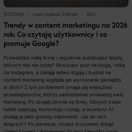
31.07.2026
|
czas czytania: 5:00 min
|
SEO
Trendy w content marketingu na 2026
rok: Co czytają użytkownicy i co
promuje Google?
Prowadzisz małą firmę i regularnie publikujesz teksty,
których nikt nie czyta? Wrzucasz post na bloga, rolkę
na Instagram, a zasięgi ledwo drgają i budżet na
content marketing wygląda jak wyrzucanie pieniędzy
w błoto? Z tym problemem zmaga się większość
przedsiębiorców, którzy samodzielnie prowadzą swój
marketing. Po drugiej stronie są firmy, których treści
ludzie zapisują, komentują i cytują, a asystenci AI
podają je jako gotową odpowiedź. Jak do nich
dołączyć? Po pierwsze, musisz zrozumieć dokąd
zmierza rynek i dopasować do jego kierunku swoje