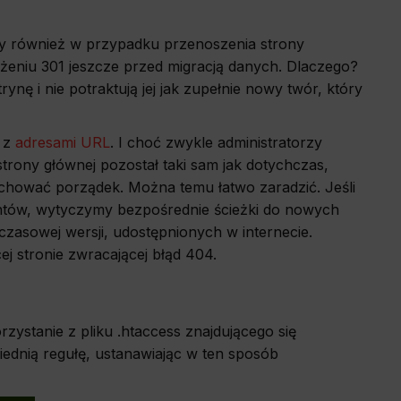
y również w przypadku przenoszenia strony
o the site,
allow us to
żeniu 301 jeszcze przed migracją danych. Dlaczego?
nę i nie potraktują jej jak zupełnie nowy twór, który
a z
adresami URL
. I choć zwykle administratorzy
history and
wsing other
rony głównej pozostał taki sam jak dotychczas,
deemed most
chować porządek. Można temu łatwo zaradzić. Jeśli
ntów, wytyczymy bezpośrednie ścieżki do nowych
czasowej wersji, udostępnionych w internecie.
ej stronie zwracającej błąd 404.
rzystanie z pliku .htaccess znajdującego się
dnią regułę, ustanawiając w ten sposób