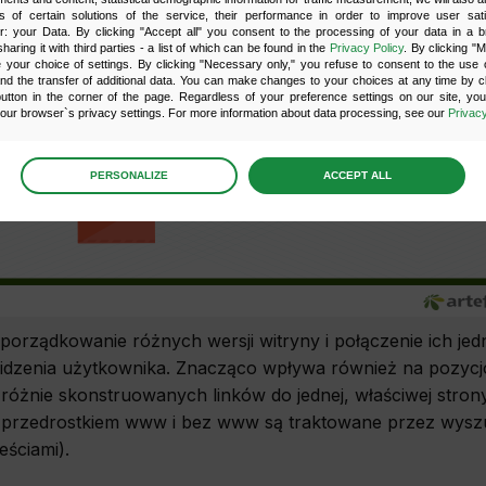
s of certain solutions of the service, their performance in order to improve user sati
er: your Data. By clicking "Accept all" you consent to the processing of your data in a 
sharing it with third parties - a list of which can be found in the
Privacy Policy
. By clicking "
your choice of settings. By clicking "Necessary only," you refuse to consent to the use o
and the transfer of additional data. You can make changes to your choices at any time by cl
utton in the corner of the page. Regardless of your preference settings on our site, yo
ur browser`s privacy settings. For more information about data processing, see our
Privacy
age
preferences
PERSONALIZE
ACCEPT ALL
 the consents of your choice
sary
scripts and data stored on the end device contribute to the security and usability of the website 
ess to basic functions such as site navigation and access to specific areas of the website. The web
y displayed without this group.
porządkowanie różnych wersji witryny i połączenie ich je
idzenia użytkownika. Znacząco wpływa również na pozycj
onality
 różnie skonstruowanych linków do jednej, właściwej strony,
 przedrostkiem www i bez www są traktowane przez wyszu
ta used to personalize your use of our website and to remember choices you make while using o
le, we may use functional cookies to remember your language preferences or to remember 
, making it easier for you to use the site.
reściami).