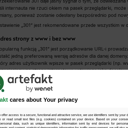
rzekierowanie 301 daje jasny sygnał o tym, że odwiedzana wit
eśli internauta nie rzuci okiem na pasek przeglądarki, może
miany, ponieważ zostanie odesłany bezpośrednio pod now
stawienie „301” jest rekomendowane przede wszystkim w
dres strony z www i bez www
opularną funkcją „301” jest porządkowanie URL-i prowadzą
stalić jedną preferowaną wersję adresów dla danej domeny
tóry adres użytkownik wpisze w pasek przeglądarki (np. www
rzeniesiony na stronę internetową ustawioną jako docelow
akt
cares about Your privacy
o offer access to a secure, functional and attractive service, we use identifiers sent by your
 or read small text files (e.g. cookies) contained on your device. Based on your consen
ersonal data, such as unique identifiers, information sent by end devices for personal
ments and content, statistical demographic information for traffic measurement, we will also a