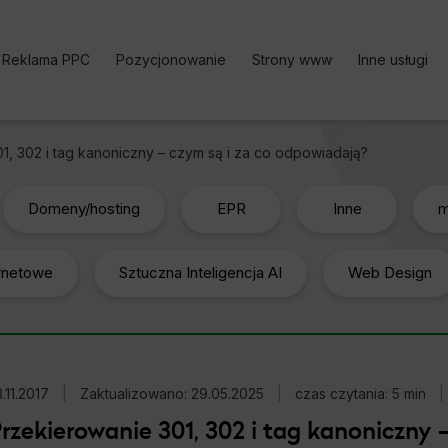
Reklama PPC
Pozycjonowanie
Strony www
Inne usługi
Kampania PPC
Pozycjonowanie stron | Oferta
Bezpłatne k
1, 302 i tag kanoniczny – czym są i za co odpowiadają?
Reklama w Google Ads
Pozycjonowanie sklepu
Analityka i
Google Ads cennik
Pozycjonowanie lokalne
Content Ma
Domeny/hosting
EPR
Inne
m
Reklama w Facebook Ads
Pozycjonowanie zagraniczne
Optymalizac
ernetowe
Reklama TikTok Ads
Pozycjonowanie marki
Sztuczna Inteligencja AI
Web Design
Social medi
Reklama LinkedIn Ads
Pozycjonowanie Cennik
Reklama Microsoft Ads
Usługi SEO
Kalkulator Korzyści Google
Darmowy Audyt SEO
.11.2017
Ads
|
Zaktualizowano: 29.05.2025
|
czas czytania: 5 min
|
rzekierowanie 301, 302 i tag kanoniczny 