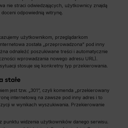
wa nie straci odwiedzających, użytkownicy znajdą
 doceni odpowiednią witrynę.
ekazujemy użytkownikom, przeglądarkom
internetowa została „przeprowadzona” pod inny
żna odnaleźć poszukiwane treści i automatycznie
eczności wprowadzania nowego adresu URL).
ytuacji stosuje się konkretny typ przekierowania.
a stałe
em jest tzw. „301”, czyli komenda „przekierowany
ronę internetową na zawsze pod inny adres i to
pozycji w wynikach wyszukiwania. Przekierowanie
 z punktu widzenia użytkowników danego serwisu.