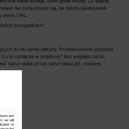
ryna nadal istnieje, tylko gdzie indziej. Co więcej,
 nawet nie zorientować się, że zaszły jakiekolwiek
y adres URL.
 dwóch przypadkach:
cych do tej samej witryny. Przekierowanie pozwala
. Co to oznacza w praktyce? Bez względu na to,
. natur-sklep.pl lub natur-sklep.pl), zostanie
ą.
 device and
t, we will
ization of
nalyze the