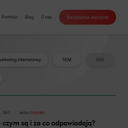
Bezpłatna wycena
Portfolio
Blog
O nas
ursy online
Case Study
SEM
Poznaj Artefakt
nternetowa
Rekomendacje
SEO
Program partnerski
rketing
Słownik SEO
Kontakt
arketing internetowy
SEM
SEO
ja konwersji
Czynniki rankingowe
a marketing
SEO
|
autor:
Artefakt
– czym są i za co odpowiadają?