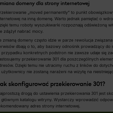
miana domeny dla strony internetowej
ics
rzekierowanie „moved permanently” to punkt obowiązkow
d data used to collect information to analyze site traffic and how users use the site, how they came t
ate aggregate demographic statistics about users. Analytical cookies and similar technologies 
nternetowej na inną domenę. Warto jednak pamiętać o wdro
e effectiveness of actions taken and content presented.
zięki temu roboty wyszukiwarki rozpoznają odświeżoną witry
ie zdążył nabrać mocy.
ting
e zmianą domeny często idzie w parze rewolucja związan
onsible for displaying personalized ads that may be of interest to the user based on browsing 
 demographic criteria. Also, third-party files that, in conjunction with files installed while bro
erwisów dbają o to, aby bazowy odnośnik prowadzący do st
profile the user, providing him or her with the marketing, advertising and retargeting content 
e.
 przypadku konkretnych podstron nie zawsze udaje się za
astosujemy przekierowanie 301 dla poszczególnych eleme
dresów. Dzięki temu nie utracimy ruchu z linków do dotych
 użytkownicy nie zostaną narażeni na wizytę na nieistniejąc
ak skonfigurować przekierowanie 301?
ajprostszą drogą do ustawienia przekierowania 301 jest sko
 głównym katalogu witryny. Wystarczy wprowadzić odpowie
ekomendowany adres strony internetowej.