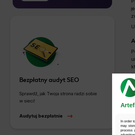
P
bez wpływu na zgodność z prawem
j
przetwarzania, którego dokonano na
z
*
podstawie zgody przed jej cofnięciem.
U
A
P
u
k
p
Bezpłatny audyt SEO
Sprawdź, jak Twoja strona radzi sobie
w sieci!
Artef
Audytuj bezpłatnie
In order t
may store
process p
advertise