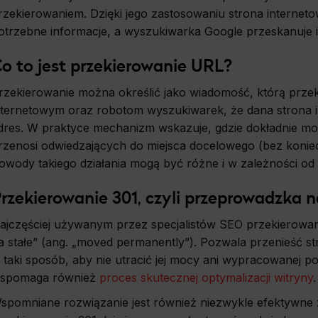
rzekierowaniem. Dzięki jego zastosowaniu strona interneto
otrzebne informacje, a wyszukiwarka Google przeskanuje i
o to jest przekierowanie URL?
rzekierowanie można określić jako wiadomość, którą prz
nternetowym oraz robotom wyszukiwarek, że dana strona 
dres. W praktyce mechanizm wskazuje, gdzie dokładnie mo
rzenosi odwiedzających do miejsca docelowego (bez koni
owody takiego działania mogą być różne i w zależności od s
rzekierowanie 301, czyli przeprowadzka n
ajczęściej używanym przez specjalistów SEO przekierowani
a stałe” (ang. „moved permanently”). Pozwala przenieść st
 taki sposób, aby nie utracić jej mocy ani wypracowanej 
spomaga również
proces skutecznej optymalizacji witryny
.
spomniane rozwiązanie jest również niezwykle efektywne