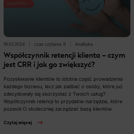
Scope responsible for displaying personalized ads that may be of interest to the user based on browsing history and habits
and demographic criteria. Also, third-party files that, in conjunction with files installed while browsing other websites, profile the
user, providing him or her with the marketing, advertising and retargeting content deemed most appropriate.
19.02.2024
|
czas czytania: 9
|
Analityka
Współczynnik retencji klienta – czym
jest CRR i jak go zwiększyć?
Pozyskiwanie klientów to istotna część prowadzenia
każdego biznesu, lecz jak zadbać o osoby, które już
zdecydowały się skorzystać z Twoich usług?
Współczynnik retencji to przydatne narzędzie, które
pozwoli Ci skuteczniej zarządzać bazą klientów.
Czytaj więcej