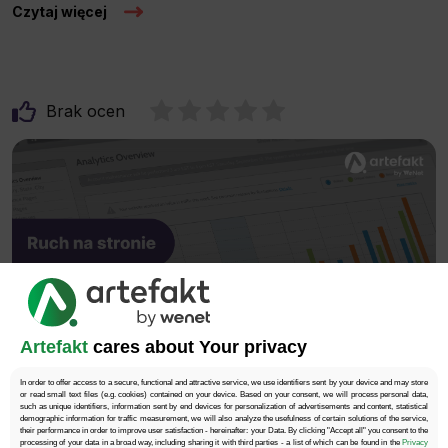
Czytaj więcej
Brak ocen
Artefakt
cares about Your privacy
21.05.2024
|
czas czytania: 5 min
|
Analityka
In order to offer access to a secure, functional and attractive service, we use identifiers sent by your device and may store
or read small text files (e.g. cookies) contained on your device. Based on your consent, we will process personal data,
such as unique identifiers, information sent by end devices for personalization of advertisements and content, statistical
Jak mierzyć i szacować ruch na stronie
demographic information for traffic measurement, we will also analyze the usefulness of certain solutions of the service,
their performance in order to improve user satisfaction - hereinafter: your Data. By clicking "Accept all" you consent to the
processing of your data in a broad way, including sharing it with third parties - a list of which can be found in the
Privacy