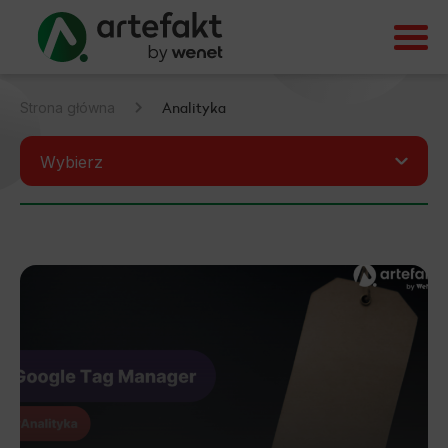
Analityka
Strona główna
Wybierz
Wszystkie
Aktualności
Analityka
Domeny/hosting
EPR
Inne