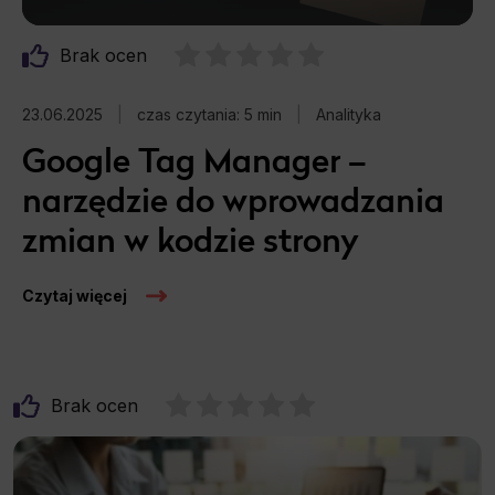
marketing internetowy
Brak ocen
SEM
23.06.2025
|
czas czytania: 5 min
|
Analityka
SEO
Google Tag Manager –
Słownik SEO
narzędzie do wprowadzania
social media
zmian w kodzie strony
Strony internetowe
Czytaj więcej
Sztuczna Inteligencja AI
Web Design
Brak ocen