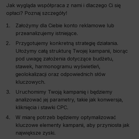
Jak wygląda współpraca z nami i dlaczego Ci się
Functionality
opłaci? Poznaj szczegóły!
This is data used to personalize your use of our website and to remember choices you make while using our website. For
example, we may use functional cookies to remember your language preferences or to remember your login information, making it
easier for you to use the site.
Założymy dla Ciebie konto reklamowe lub
przeanalizujemy istniejące.
Analytics
Przygotujemy konkretną strategię działania.
Scripts and data used to collect information to analyze site traffic and how users use the site, how they came to the site, and
to create aggregate demographic statistics about users. Analytical cookies and similar technologies allow us to measure the
Ułożymy całą strukturę Twojej kampanii, biorąc
effectiveness of actions taken and content presented.
pod uwagę założenia dotyczące budżetu,
Marketing
stawek, harmonogramu wyświetleń,
geolokalizacji oraz odpowiednich słów
Scope responsible for displaying personalized ads that may be of interest to the user based on browsing history and habits
and demographic criteria. Also, third-party files that, in conjunction with files installed while browsing other websites, profile the
kluczowych.
user, providing him or her with the marketing, advertising and retargeting content deemed most appropriate.
Uruchomimy Twoją kampanię i będziemy
analizować jej parametry, takie jak konwersja,
kliknięcia i stawki CPC.
W miarę potrzeb będziemy optymalizować
kluczowe elementy kampanii, aby przyniosła jak
największe zyski.