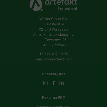
prawem przetwarzania, którego dokonano na
*
podstawie zgody przed jej cofnięciem.
WeNet Group S.A.
ul. Postępu 14
02-676 Warszawa
Adres korespondencyjny:
ul. Towarowa 35
61-896 Poznań
Tel.: 22 457 30 95
E-mail: kontakt@wenet.pl
Obserwuj nas
Reklama PPC
Reklama Google Ads