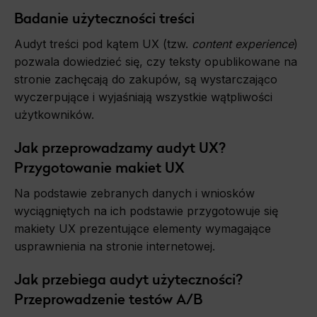
Marketing
Badanie użyteczności treści
Scope responsible for displaying personalized ads that may be of interest to the user based on browsing history and habits
and demographic criteria. Also, third-party files that, in conjunction with files installed while browsing other websites, profile the
Audyt treści pod kątem UX (tzw.
content experience
)
user, providing him or her with the marketing, advertising and retargeting content deemed most appropriate.
pozwala dowiedzieć się, czy teksty opublikowane na
stronie zachęcają do zakupów, są wystarczająco
wyczerpujące i wyjaśniają wszystkie wątpliwości
użytkowników.
Jak przeprowadzamy audyt UX?
Przygotowanie makiet UX
Na podstawie zebranych danych i wniosków
wyciągniętych na ich podstawie przygotowuje się
makiety UX prezentujące elementy wymagające
usprawnienia na stronie internetowej.
Jak przebiega audyt użyteczności?
Przeprowadzenie testów A/B