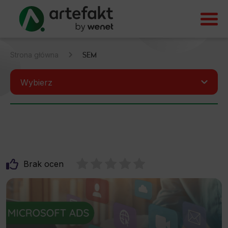
SEM
Strona główna
Wybierz
Wszystkie
Aktualności
Analityka
Brak ocen
Domeny/hosting
EPR
Inne