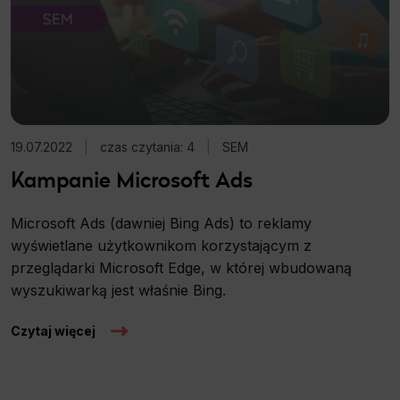
marketing internetowy
SEM
SEO
Słownik SEO
19.07.2022
|
czas czytania: 4
|
SEM
Kampanie Microsoft Ads
social media
Strony internetowe
Microsoft Ads (dawniej Bing Ads) to reklamy
wyświetlane użytkownikom korzystającym z
Sztuczna Inteligencja AI
przeglądarki Microsoft Edge, w której wbudowaną
wyszukiwarką jest właśnie Bing.
Web Design
Czytaj więcej