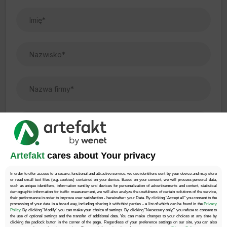
Artefakt
cares about Your privacy
In order to offer access to a secure, functional and attractive service, we use identifiers sent by your device and may store
or read small text files (e.g. cookies) contained on your device. Based on your consent, we will process personal data,
such as unique identifiers, information sent by end devices for personalization of advertisements and content, statistical
demographic information for traffic measurement, we will also analyze the usefulness of certain solutions of the service,
their performance in order to improve user satisfaction - hereinafter: your Data. By clicking "Accept all" you consent to the
processing of your data in a broad way, including sharing it with third parties - a list of which can be found in the
Privacy
Policy
. By clicking "Modify" you can make your choice of settings. By clicking "Necessary only," you refuse to consent to
the use of optional settings and the transfer of additional data. You can make changes to your choices at any time by
clicking the padlock button in the corner of the page. Regardless of your preference settings on our site, you can also