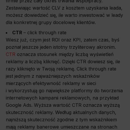
firmie przez cały okres trwania współpracy.
Zestawiając wartość CLV z kosztem uzyskania leada,
możesz dowiedzieć się, ile warto inwestować w leady
dla konkretnej grupy docelowej klientów.
CTR
– click through rate
Wiesz już, czym jest ROI oraz KPI, zatem czas, byś
poznał jeszcze jeden istotny trzyliterowy akronim.
CTR
oznacza stosunek między liczbą wyświetleń
reklamy a liczbą kliknięć. Dzięki CTR dowiesz się, ile
razy kliknięto w Twoją reklamę. Click through rate
jest jednym z najważniejszych wskaźników
mierzących efektywność reklamy w sieci
i wykorzystują go największe platformy do tworzenia
internetowych kampanii reklamowych, na przykład
Google Ads. Wyższa wartość CTR oznacza wyższą
skuteczność reklamy. Według aktualnych danych,
najniższą skuteczność zgodnie z tym wskaźnikiem
mają reklamy banerowe umieszczane na stronach