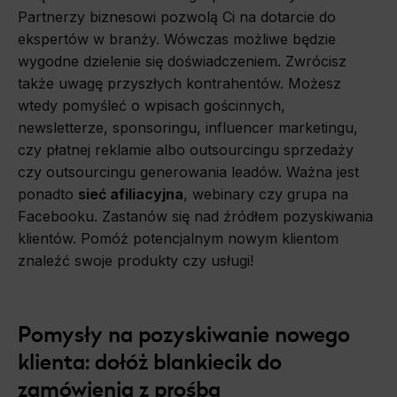
Marketing
Partnerzy biznesowi pozwolą Ci na dotarcie do
Scope responsible for displaying personalized ads that may be of interest to the user based on browsing history and habits
ekspertów w branży. Wówczas możliwe będzie
and demographic criteria. Also, third-party files that, in conjunction with files installed while browsing other websites, profile the
user, providing him or her with the marketing, advertising and retargeting content deemed most appropriate.
wygodne dzielenie się doświadczeniem. Zwrócisz
także uwagę przyszłych kontrahentów. Możesz
wtedy pomyśleć o wpisach gościnnych,
newsletterze, sponsoringu, influencer marketingu,
czy płatnej reklamie albo outsourcingu sprzedaży
czy outsourcingu generowania leadów. Ważna jest
ponadto
sieć afiliacyjna
, webinary czy grupa na
Facebooku. Zastanów się nad źródłem pozyskiwania
klientów. Pomóż potencjalnym nowym klientom
znaleźć swoje produkty czy usługi!
Pomysły na pozyskiwanie nowego
klienta: dołóż blankiecik do
zamówienia z prośbą