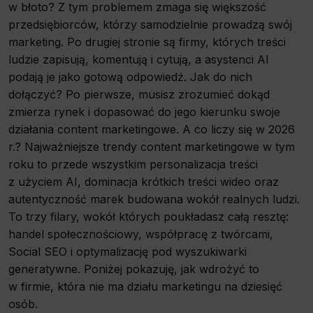
w błoto? Z tym problemem zmaga się większość
przedsiębiorców, którzy samodzielnie prowadzą swój
marketing. Po drugiej stronie są firmy, których treści
ludzie zapisują, komentują i cytują, a asystenci AI
podają je jako gotową odpowiedź. Jak do nich
dołączyć? Po pierwsze, musisz zrozumieć dokąd
zmierza rynek i dopasować do jego kierunku swoje
działania content marketingowe. A co liczy się w 2026
r.? Najważniejsze trendy content marketingowe w tym
roku to przede wszystkim personalizacja treści
z użyciem AI, dominacja krótkich treści wideo oraz
autentyczność marek budowana wokół realnych ludzi.
To trzy filary, wokół których poukładasz całą resztę:
handel społecznościowy, współpracę z twórcami,
Social SEO i optymalizację pod wyszukiwarki
generatywne. Poniżej pokazuję, jak wdrożyć to
w firmie, która nie ma działu marketingu na dziesięć
osób.