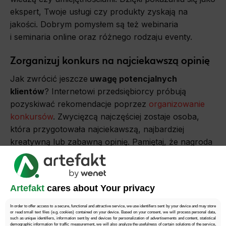
ekspert, Twoje usługi czy produkty zyskają na
jakości. Dobrym pomysłem są też webinaria
i seminaria online oraz różnego rodzaju eventy.
Zorganizuj konkurs na najciekawszą opinię
Jak zwrócić jeszcze
uwagę potencjalnych
klientów
? Internetowi przedsiębiorcy próbują
pozyskiwać rekomendacje poprzez
organizowanie
konkursów
. Zwycięzcą najczęściej zostaje osoba,
która przygotowała najciekawszą, najbardziej
kreatywną lub zabawną opinię. Pamiętaj, że nagroda
musi być na tyle atrakcyjna, by wzbudziła
w klientach chęć do poświęcenia kilku chwil na
napisanie recenzji lub rekomendacji.
Artefakt
cares about Your privacy
Przygotowanie do networkingu na
In order to offer access to a secure, functional and attractive service, we use identifiers sent by your device and may store
or read small text files (e.g. cookies) contained on your device. Based on your consent, we will process personal data,
eventach
such as unique identifiers, information sent by end devices for personalization of advertisements and content, statistical
demographic information for traffic measurement, we will also analyze the usefulness of certain solutions of the service,