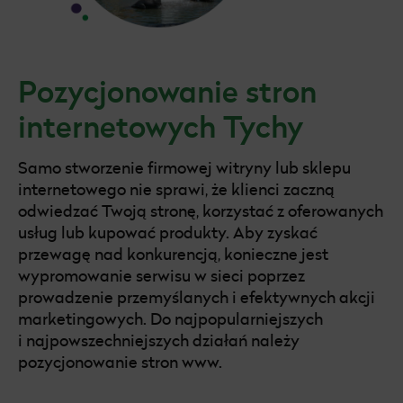
Pozycjonowanie Kraków
Pozycjonowanie Gliwice
Pozycjonowanie stron
Pozycjonowanie Poznań
internetowych Tychy
Pozycjonowanie Katowice
Pozycjonowanie Szczecin
Samo stworzenie firmowej witryny lub sklepu
internetowego nie sprawi, że klienci zaczną
Pozycjonowanie Tarnów
odwiedzać Twoją stronę, korzystać z oferowanych
usług lub kupować produkty. Aby zyskać
Pozycjonowanie Radom
przewagę nad konkurencją, konieczne jest
wypromowanie serwisu w sieci poprzez
Pozycjonowanie WordPress
prowadzenie przemyślanych i efektywnych akcji
marketingowych. Do najpopularniejszych
Pozycjonowanie Ruda Śląska
i najpowszechniejszych działań należy
pozycjonowanie stron www.
Pozycjonowanie Toruń
Pozycjonowanie Sosnowiec