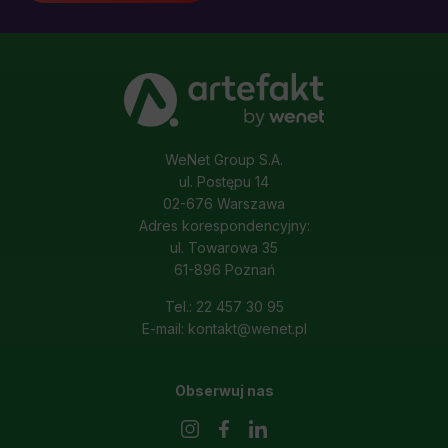
komunikacji marketingowej może być przeze mnie
wycofana w dowolnym czasie, poprzez kontakt z
Działem Obsługi Klienta tel. 22 457 30 95 lub email
kontakt@wenet.pl bez wpływu na zgodność z
prawem przetwarzania, którego dokonano na
*
podstawie zgody przed jej cofnięciem.
WeNet Group S.A.
ul. Postępu 14
02-676 Warszawa
Adres korespondencyjny:
ul. Towarowa 35
61-896 Poznań
Tel.: 22 457 30 95
E-mail: kontakt@wenet.pl
Obserwuj nas