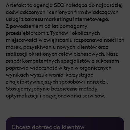
Artefakt to agencja SEO należąca do najbardziej
doświadczonych i cenionych firm świadczących
Pozycjonowanie Trójmiasto
usługi z zakresu marketingu internetowego.
Z powodzeniem od lat pomagamy
Pozycjonowanie Tychy
przedsiębiorcom z Tychów i okolicznych
Pozycjonowanie Bielsko-Biała
miejscowości w zwiększaniu rozpoznawalności ich
marek, pozyskiwaniu nowych klientów oraz
Pozycjonowanie Rzeszów
realizacji określonych celów biznesowych. Nasz
zespół kompetentnych specjalistów z sukcesem
Pozycjonowanie Warszawa
poprawia widoczność witryn w organicznych
wynikach wyszukiwania, korzystając
Pozycjonowanie Wałbrzych
z najefektywniejszych sposobów i narzędzi.
Stosujemy jedynie bezpieczne metody
Pozycjonowanie Bydgoszcz
optymalizacji i pozycjonowania serwisów.
Pozycjonowanie Bytom
Pozycjonowanie Wrocław
Chcesz dotrzeć do klientów
Pozycjonowanie Chorzów