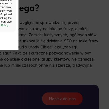
ym polega?
sfaction -
broad way,
Modify" you
f optional
icking the
u can also
d wieloma względami sprowadza się przede
 Policy
.
ozycjonowania strony na lokalne frazy, a także
gle Moja Firma. Zamiast klasycznych, ogólnych słów
ności, ukierunkowuje się działania SEO na takie frazy
lbląg”, „studio urody Elbląg” czy „zabiegi
lągu”. Fakt, że skuteczne pozycjonowanie w tym
 do ściśle określonej grupy klientów, nie oznacza,
ne lub mniej czasochłonne niż szersza, tradycyjna
by enabling
site cannot
ur website.
your login
Napisz do nas