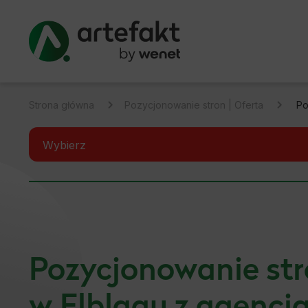
Strona główna
Pozycjonowanie stron | Oferta
Po
Wybierz
Pozycjonowanie Białystok
Pozycjonowanie Prestashop
Pozycjonowanie Shoper
Pozycjonowanie st
Pozycjonowanie ShopGold
w Elblągu z agencj