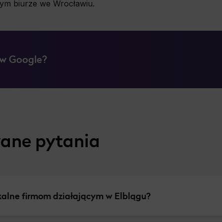
zym biurze we Wrocławiu.
 w Google?
wane pytania
okalne firmom działającym w Elblągu?
ć
biznesu
w Google, przyciąga klientów z okolicy i wspiera