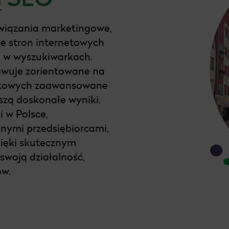
związania marketingowe,
e stron internetowych
e w wyszukiwarkach.
owuje zorientowane na
nkowych zaawansowane
oszą doskonałe wyniki.
 w Polsce,
lnymi przedsiębiorcami,
zięki skutecznym
woją działalność,
ów.