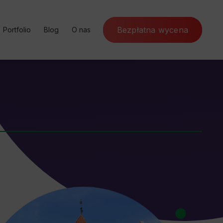
Bezpłatna wycena
Portfolio
Blog
O nas
ursy online
Case Study
SEM
Poznaj Artefakt
nternetowa
Rekomendacje
SEO
Program partnerski
rketing
Słownik SEO
Kontakt
ja konwersji
Czynniki rankingowe
a marketing