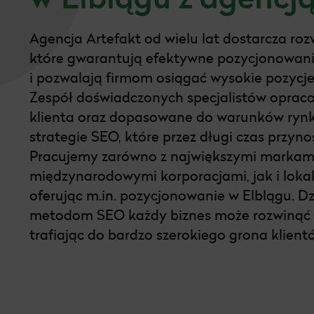
Pozycjonowanie Gdynia
Agencja Artefakt od wielu lat dostarcza ro
Pozycjonowanie Kraków
które gwarantują efektywne pozycjonowani
Pozycjonowanie Gliwice
i pozwalają firmom osiągać wysokie pozycj
Zespół doświadczonych specjalistów oprac
Pozycjonowanie Poznań
klienta oraz dopasowane do warunków ry
strategie SEO, które przez długi czas przyn
Pozycjonowanie Katowice
Pracujemy zarówno z największymi markami
Pozycjonowanie Szczecin
międzynarodowymi korporacjami, jak i loka
oferując m.in. pozycjonowanie w Elblągu. D
Pozycjonowanie Tarnów
metodom SEO każdy biznes może rozwinąć s
trafiając do bardzo szerokiego grona klient
Pozycjonowanie Radom
Pozycjonowanie WordPress
Pozycjonowanie Ruda Śląska