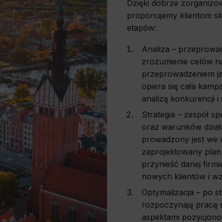
Dzięki dobrze zorganizow
proponujemy klientom sku
etapów:
Analiza – przeprowa
zrozumienie celów na
przeprowadzeniem jak
opiera się cała kamp
analizą konkurencji 
Strategia – zespół s
oraz warunków działal
prowadzony jest we w
zaprojektowany plan 
przynieść danej firmi
nowych klientów i w
Optymalizacja – po st
rozpoczynają pracę n
aspektami pozycjono