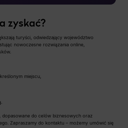
o the site,
a zyskać?
allow us to
ększają turyści, odwiedzający województwo
stując nowoczesne rozwiązania online,
history and
wsing other
sków.
deemed most
określonym miejscu,
.
ki, dopasowane do celów biznesowych oraz
nego. Zapraszamy do kontaktu – możemy umówić się