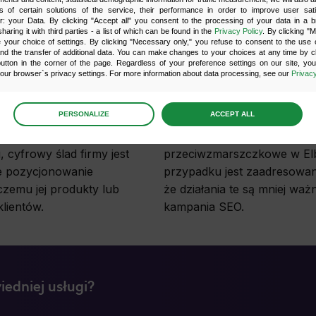
w Elblągu i okolic – na cz
s of certain solutions of the service, their performance in order to improve user sati
er: your Data. By clicking "Accept all" you consent to the processing of your data in a 
sharing it with third parties - a list of which can be found in the
Privacy Policy
. By clicking "
your choice of settings. By clicking "Necessary only," you refuse to consent to the use o
and the transfer of additional data. You can make changes to your choices at any time by cl
utton in the corner of the page. Regardless of your preference settings on our site, yo
kowanych na zwiększenie
Opisywana strategia SEO po
ur browser`s privacy settings. For more information about data processing, see our
Privacy
iwania z uwzględnieniem
wszystkim do skutecznego p
tach zmienił się
optymalizacji wizytówki Goo
age
preferences
PERSONALIZE
ACCEPT ALL
czywistości olbrzymia
kluczowych dla danej działal
 the consents of your choice
ametry geolokalizacji.
jak np. „salon kosmetyczny E
 cyfrowy ślad firmy jest
przeciwzmarszczkowe w Elb
ne pozycjonowanie
przypadku jest zaadresowane
sary
czemu jej produkty lub
że działania te są mniej waż
scripts and data stored on the end device contribute to the security and usability of the website 
ess to basic functions such as site navigation and access to specific areas of the website. The web
klientów.
kampania SEO.
y displayed without this group.
onality
ta used to personalize your use of our website and to remember choices you make while using o
le, we may use functional cookies to remember your language preferences or to remember 
edniej usługi?
, making it easier for you to use the site.