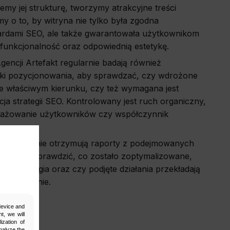
emy jej strukturę, tworzymy atrakcyjne treści
my o to, by witryna nie tylko była zgodna
ardami SEO, ale także gwarantowała użytkownikom
 funkcjonalność oraz odpowiednią estetykę.
gencji Artefakt regularnie badają również
ki pozycjonowania, aby sprawdzać, czy wdrożone
we właściwym kierunku, czy też wymagana jest
ja strategii SEO. Kontrolowany jest ruch organiczny,
gażowanie użytkowników czy współczynnik
ci regularnie otrzymują raporty z podejmowanych
nim mogą sprawdzić, co zostało zoptymalizowane,
ża strategia oraz czy podjęte działania przekładają
zycjonowanie.
 device and
t, we will
ization of
nalyze the