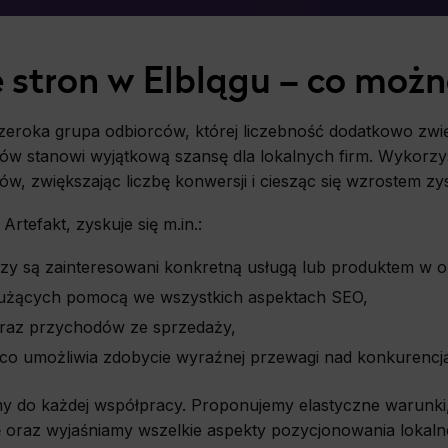
ics
d data used to collect information to analyze site traffic and how users use the site, how they came t
 stron w Elblągu – co możn
ate aggregate demographic statistics about users. Analytical cookies and similar technologies 
e effectiveness of actions taken and content presented.
zeroka grupa odbiorców, której liczebność dodatkowo zwi
ting
tów stanowi wyjątkową szansę dla lokalnych firm. Wykorzy
onsible for displaying personalized ads that may be of interest to the user based on browsing 
 demographic criteria. Also, third-party files that, in conjunction with files installed while bro
ów, zwiększając liczbę konwersji i ciesząc się wzrostem zy
profile the user, providing him or her with the marketing, advertising and retargeting content 
e.
Artefakt, zyskuje się m.in.:
rzy są zainteresowani konkretną usługą lub produktem w 
służących pomocą we wszystkich aspektach SEO,
oraz przychodów ze sprzedaży,
 co umożliwia zdobycie wyraźnej przewagi nad konkurencją
imy do każdej współpracy. Proponujemy elastyczne warun
 oraz wyjaśniamy wszelkie aspekty pozycjonowania lokal