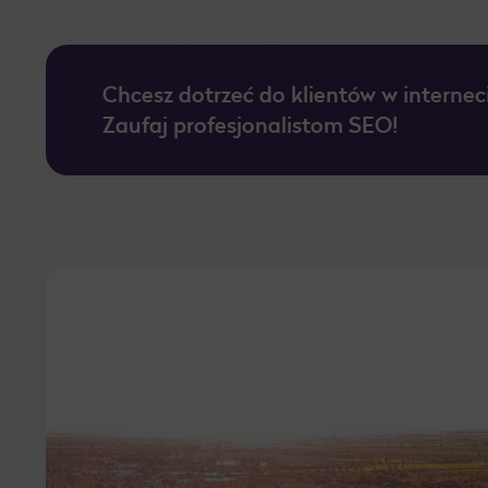
Pozycjonowanie Toruń
Chcesz dotrzeć do klientów w internec
Pozycjonowanie Sosnowiec
Zaufaj profesjonalistom SEO!
Pozycjonowanie Trójmiasto
Pozycjonowanie Tychy
Pozycjonowanie Bielsko-Biała
Pozycjonowanie Rzeszów
Pozycjonowanie Warszawa
Pozycjonowanie Wałbrzych
Pozycjonowanie Bydgoszcz