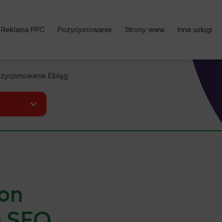
Reklama PPC
Pozycjonowanie
Strony www
Inne usługi
Kampania PPC
Pozycjonowanie stron | Oferta
Bezpłatne k
zycjonowanie Elbląg
Reklama w Google Ads
Pozycjonowanie sklepu
Analityka i
Google Ads cennik
Pozycjonowanie lokalne
Content Ma
Reklama w Facebook Ads
Pozycjonowanie zagraniczne
Optymalizac
Reklama TikTok Ads
Pozycjonowanie marki
Social medi
Reklama LinkedIn Ads
Pozycjonowanie Cennik
Reklama Microsoft Ads
Usługi SEO
ron
Kalkulator Korzyści Google
Darmowy Audyt SEO
Ads
ą SEO