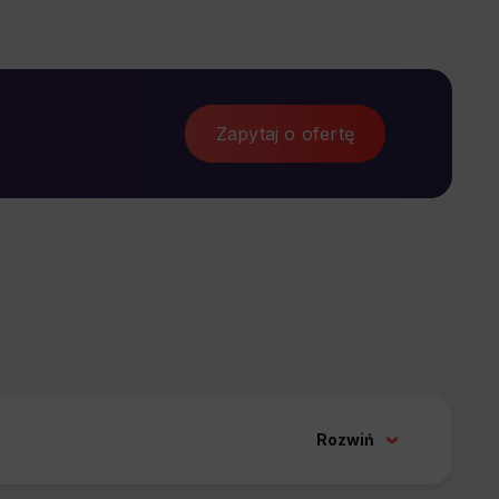
Zapytaj o ofertę
Rozwiń
 sprzedaż.
T
o skuteczny