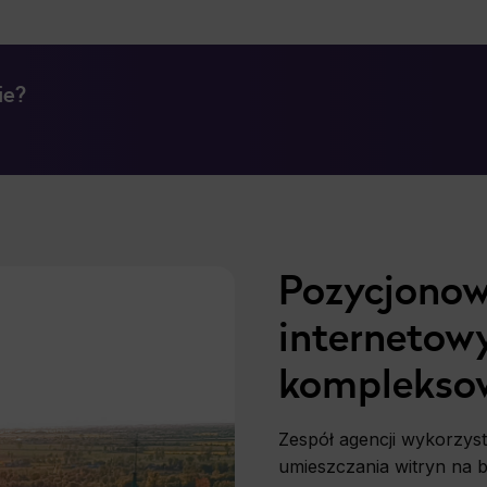
ie?
Pozycjonow
internetow
kompleksow
Zespół agencji wykorzys
umieszczania witryn na 