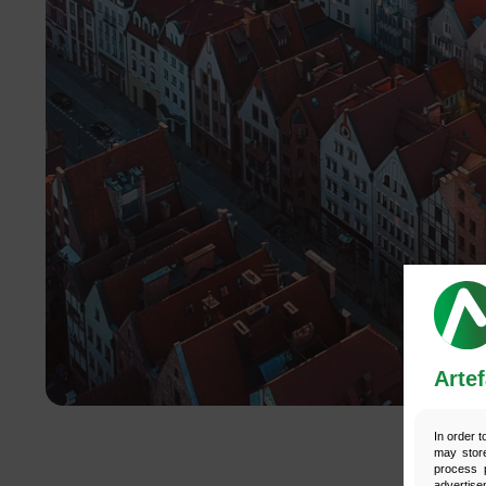
Pozycjonowanie Drupal
Pozycjonowanie IdoSell
Pozycjonowanie Joomla
Pozycjonowanie Łódź
Pozycjonowanie Magento
Pozycjonowanie Lublin
Artef
In order t
may store
process p
advertise