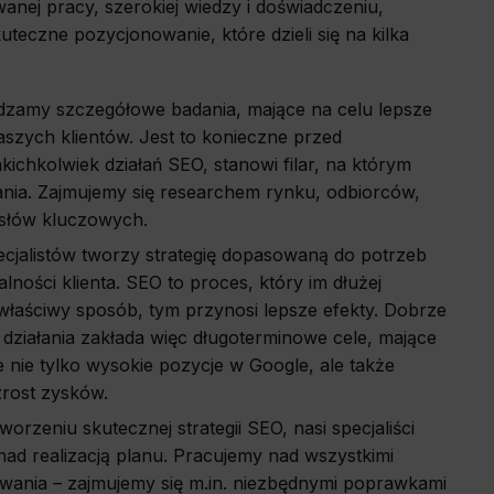
anej pracy, szerokiej wiedzy i doświadczeniu,
teczne pozycjonowanie, które dzieli się na kilka
dzamy szczegółowe badania, mające na celu lepsze
szych klientów. Jest to konieczne przed
ichkolwiek działań SEO, stanowi filar, na którym
ania. Zajmujemy się researchem rynku, odbiorców,
i słów kluczowych.
pecjalistów tworzy strategię dopasowaną do potrzeb
ności klienta. SEO to proces, który im dłużej
łaściwy sposób, tym przynosi lepsze efekty. Dobrze
działania zakłada więc długoterminowe cele, mające
e nie tylko wysokie pozycje w Google, ale także
zrost zysków.
worzeniu skutecznej strategii SEO, nasi specjaliści
ad realizacją planu. Pracujemy nad wszystkimi
wania – zajmujemy się m.in. niezbędnymi poprawkami