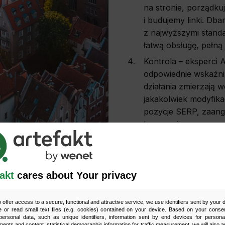
na stronie, porządkuj
i budujemy linki. Dba
z najwyższymi stand
łatwą obsługę, pełną
Kontrola – eksperci A
odpowiednie wskaźni
działania zmierzają 
jakakolwiek modyfikac
pozycje SERP, zaan
konwersji.
Raportowanie – klien
działań SEO. Dzięki 
w jakim kierunku podą
akt
cares about Your privacy
się na efektywne po
o offer access to a secure, functional and attractive service, we use identifiers sent by your
 or read small text files (e.g. cookies) contained on your device. Based on your consen
ersonal data, such as unique identifiers, information sent by end devices for personal
ments and content, statistical demographic information for traffic measurement, we will also a