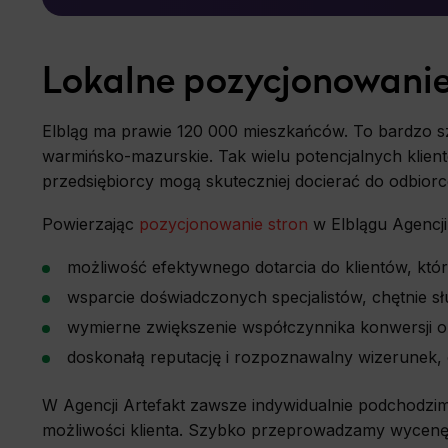
Analyt
Scripts an
Lokalne pozycjonowanie
and to cre
measure th
Elbląg ma prawie 120 000 mieszkańców. To bardzo s
Marke
warmińsko-mazurskie. Tak wielu potencjalnych klien
Scope resp
habits and
przedsiębiorcy mogą skuteczniej docierać do odbiorc
websites, 
appropriat
Powierzając
pozycjonowanie stron
w Elblągu Agencji 
możliwość efektywnego dotarcia do klientów, któ
wsparcie doświadczonych specjalistów, chętnie 
wymierne zwiększenie współczynnika konwersji 
doskonałą reputację i rozpoznawalny wizerunek,
W Agencji Artefakt zawsze indywidualnie podchodz
możliwości klienta. Szybko przeprowadzamy wycenę