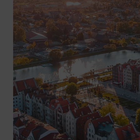
Pozycjonowanie Bytom
Pozycjonowanie Wrocław
Pozycjonowanie Chorzów
Pozycjonowanie Częstochowa
Pozycjonowanie Elbląg
Pozycjonowanie Gdańsk
Pozycjonowanie Włocławek
Pozycjonowanie Zabrze
Pozycjonowanie Zielona Góra