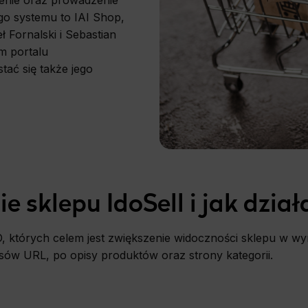
enie oraz prowadzenie
go systemu to IAI Shop,
ł Fornalski i Sebastian
m portalu
tać się także jego
e sklepu IdoSell i jak dział
O, których celem jest zwiększenie widoczności sklepu w w
esów URL, po opisy produktów oraz strony kategorii.