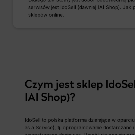
serwisów jest IdoSell (dawniej IAI Shop). Jak p
Pozycjonowanie Toruń
sklepów online.
Pozycjonowanie Sosnowiec
Pozycjonowanie Trójmiasto
Pozycjonowanie Tychy
Pozycjonowanie Bielsko-Biała
Czym jest sklep IdoSel
Pozycjonowanie Rzeszów
IAI Shop)?
Pozycjonowanie Warszawa
Pozycjonowanie Wałbrzych
IdoSell to polska platforma działająca w oparci
Pozycjonowanie Bydgoszcz
as a Service), tj. oprogramowanie dostarczane