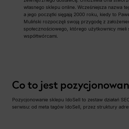
zewnętrznego dostawcę. Umożliwia ona stworz
Pozycjonowanie Bytom
własnego sklepu online. Wcześniejsza nazwa te
a jego początki sięgają 2000 roku, kiedy to Pawe
Pozycjonowanie Wrocław
Muliński rozpoczęli swoją przygodę z założenie
społecznościowego, którego użytkownicy mieli s
Pozycjonowanie Chorzów
współtwórcami.
Pozycjonowanie Częstochowa
Pozycjonowanie Elbląg
Pozycjonowanie Gdańsk
Co to jest pozycjonowani
Pozycjonowanie Włocławek
Pozycjonowanie sklepu IdoSell to zestaw działań SE
Pozycjonowanie Zabrze
serwisu: od meta tagów IdoSell, przez struktury adr
Pozycjonowanie Zielona Góra