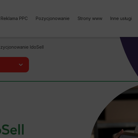
Reklama PPC
Pozycjonowanie
Strony www
Inne usługi
Kampania PPC
Pozycjonowanie stron | Oferta
Bezpłatne k
zycjonowanie IdoSell
Reklama w Google Ads
Pozycjonowanie sklepu
Analityka i
Google Ads cennik
Pozycjonowanie lokalne
Content Ma
Reklama w Facebook Ads
Pozycjonowanie zagraniczne
Optymalizac
Reklama TikTok Ads
Pozycjonowanie marki
Social medi
Reklama LinkedIn Ads
Pozycjonowanie Cennik
Reklama Microsoft Ads
Usługi SEO
Kalkulator Korzyści Google
Darmowy Audyt SEO
Ads
Sell