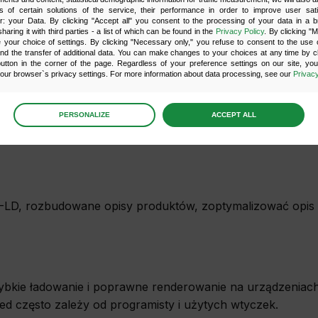
IdoSell
s of certain solutions of the service, their performance in order to improve user sati
er: your Data. By clicking "Accept all" you consent to the processing of your data in a 
sharing it with third parties - a list of which can be found in the
Privacy Policy
. By clicking "
your choice of settings. By clicking "Necessary only," you refuse to consent to the use o
and the transfer of additional data. You can make changes to your choices at any time by cl
utton in the corner of the page. Regardless of your preference settings on our site, yo
ur browser`s privacy settings. For more information about data processing, see our
Privacy
epu. Są jednym z najważniejszych elementów, który wyróżnia
age
preferences
PERSONALIZE
ACCEPT ALL
 the consents of your choice
sary
scripts and data stored on the end device contribute to the security and usability of the website 
ess to basic functions such as site navigation and access to specific areas of the website. The web
LD, rozbudowane opisy produktów, zoptymalizować opis s
y displayed without this group.
onality
ta used to personalize your use of our website and to remember choices you make while using o
le, we may use functional cookies to remember your language preferences or to remember 
zybkie ładowanie i poprawne renderowanie na urządzeniac
, making it easier for you to use the site.
często zależy od programisty i użytych wtyczek.