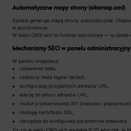
Analyt
Automatyczne mapy strony (sitemap.xml)
Scripts an
and to cre
System generuje mapę strony automatycznie. Obejmuj
measure th
w asortymencie.
W wielu CMS-ach to funkcja wtyczkowa — tu działa 
Marke
Mechanizmy SEO w panelu administracyjn
Scope resp
habits and
websites, 
appropriat
W panelu znajdziesz:
ustawienia meta,
szablony meta tagów IdoSell,
konfigurację przyjaznych adresów URL,
edycję struktury adresów URL,
moduł przekierowania 301 (masowe i pojedyncze)
obsługę certyfikatu SSL,
narzędzia do konfiguracji parametrów indeksacji.
To, co w wielu CMS-ach wymaga 6–10 wtyczek, w Ido