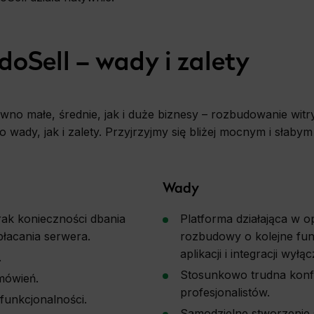
doSell – wady i zalety
ówno małe, średnie, jak i duże biznesy – rozbudowanie wit
wady, jak i zalety. Przyjrzyjmy się bliżej mocnym i słab
Wady
rak konieczności dbania
Platforma działająca w 
płacania serwera.
rozbudowy o kolejne fun
aplikacji i integracji wy
.
Stosunkowo trudna konf
mówień.
profesjonalistów.
funkcjonalności.
Samodzielne stworzenie s