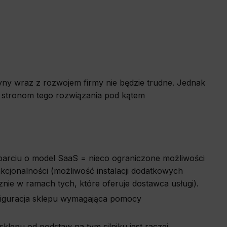
ryny wraz z rozwojem firmy nie będzie trudne. Jednak
ym stronom tego rozwiązania pod kątem
oparciu o model SaaS = nieco ograniczone możliwości
kcjonalności (możliwość instalacji dodatkowych
łącznie w ramach tych, które oferuje dostawca usługi).
iguracja sklepu wymagająca pomocy
klepu od podstaw na tym silniku jest raczej