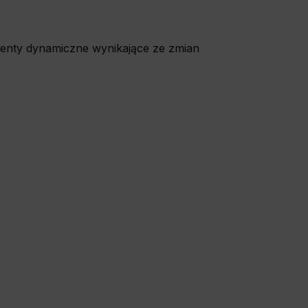
o the site,
allow us to
menty dynamiczne wynikające ze zmian
history and
wsing other
deemed most