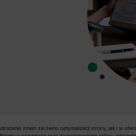
 wdrażanie zmian zarówno optymalizacji strony, jak i w ofer
platformy e-commerce oraz pozycjonowanie sklepu interne