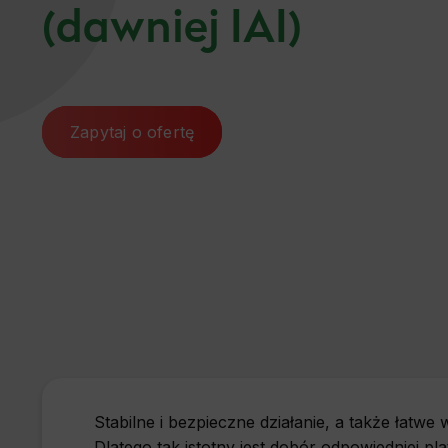
(dawniej IAI)
Pozycjonowanie Gdynia
Pozycjonowanie Kraków
Pozycjonowanie Gliwice
Zapytaj o ofertę
Pozycjonowanie Poznań
Pozycjonowanie Katowice
Pozycjonowanie Szczecin
Pozycjonowanie Tarnów
Pozycjonowanie Radom
Pozycjonowanie WordPress
Stabilne i bezpieczne działanie, a także łatwe
Pozycjonowanie Ruda Śląska
Dlatego tak istotny jest dobór odpowiedniej 