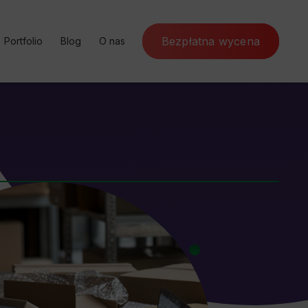
Bezpłatna wycena
Portfolio
Blog
O nas
ursy online
Case Study
SEM
Poznaj Artefakt
nternetowa
Rekomendacje
SEO
Program partnerski
rketing
Słownik SEO
Kontakt
ja konwersji
Czynniki rankingowe
a marketing