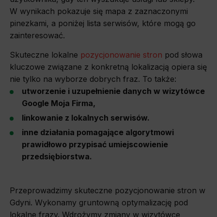
W wynikach pokazuje się mapa z zaznaczonymi
Pozycjonowanie Częstochowa
pinezkami, a poniżej lista serwisów, które mogą go
zainteresować.
Pozycjonowanie Elbląg
Skuteczne lokalne
pozycjonowanie stron
pod słowa
Pozycjonowanie Gdańsk
kluczowe związane z konkretną lokalizacją opiera się
nie tylko na wyborze dobrych fraz. To także:
Pozycjonowanie Włocławek
utworzenie i uzupełnienie danych w wizytówce
Pozycjonowanie Zabrze
Google Moja Firma,
linkowanie z lokalnych serwisów.
Pozycjonowanie Zielona Góra
inne działania pomagające algorytmowi
prawidłowo przypisać umiejscowienie
Pozycjonowanie Drupal
przedsiębiorstwa.
Pozycjonowanie IdoSell
Pozycjonowanie Joomla
Przeprowadzimy skuteczne pozycjonowanie stron w
Gdyni. Wykonamy gruntowną optymalizację pod
Pozycjonowanie Łódź
lokalne frazy. Wdrożymy zmiany w wizytówce