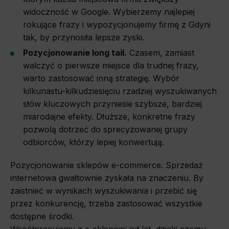
widoczność w Google. Wybierzemy najlepiej
rokujące frazy i wypozycjonujemy firmę z Gdyni
tak, by przynosiła lepsze zyski.
Pozycjonowanie long tail.
Czasem, zamiast
walczyć o pierwsze miejsce dla trudnej frazy,
warto zastosować inną strategię. Wybór
kilkunastu-kilkudziesięciu rzadziej wyszukiwanych
słów kluczowych przyniesie szybsze, bardziej
miarodajne efekty. Dłuższe, konkretne frazy
pozwolą dotrzeć do sprecyzowanej grupy
odbiorców, którzy lepiej konwertują.
Pozycjonowanie sklepów e-commerce. Sprzedaż
internetowa gwałtownie zyskała na znaczeniu. By
zaistnieć w wynikach wyszukiwania i przebić się
przez konkurencję, trzeba zastosować wszystkie
dostępne środki.
Współpracujemy z e-sklepami od lat, dzięki czemu