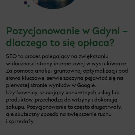
Pozycjonowanie Kraków
Pozycjonowanie Gliwice
Pozycjonowanie w Gdyni –
Pozycjonowanie Poznań
dlaczego to się opłaca?
Pozycjonowanie Katowice
Pozycjonowanie Szczecin
SEO to proces polegający na zwiększaniu
widoczności strony internetowej w wyszukiwarce.
Pozycjonowanie Tarnów
Za pomocą analiz i gruntownej optymalizacji pod
słowa kluczowe, serwis zaczyna pojawiać się na
Pozycjonowanie Radom
pierwszej stronie wyników w Google.
Użytkownicy, szukający konkretnych usług lub
Pozycjonowanie WordPress
produktów, przechodzą do witryny i dokonują
zakupu. Pozycjonowanie to często długotrwały,
Pozycjonowanie Ruda Śląska
ale skuteczny sposób na zwiększenie ruchu
i sprzedaży.
Pozycjonowanie Toruń
Pozycjonowanie Sosnowiec