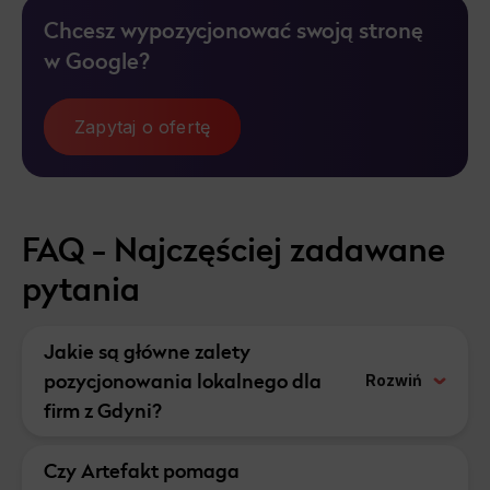
Chcesz wypozycjonować swoją stronę
w Google?
Zapytaj o ofertę
FAQ - Najczęściej zadawane
pytania
Jakie są główne zalety
pozycjonowania lokalnego dla
Rozwiń
firm z Gdyni?
Pozycjonowanie lokalne
to wiele korzyści,
m.in.
Czy Artefakt pomaga
większa
widoczność w Google,
wzrost
klientów