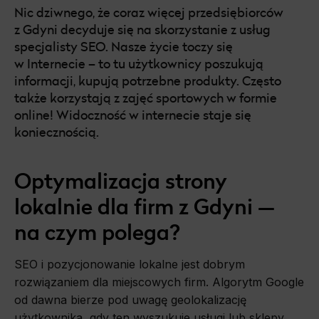
Nic dziwnego, że coraz więcej przedsiębiorców
z Gdyni decyduje się na skorzystanie z usług
Pozycjonowanie Trójmiasto
specjalisty SEO. Nasze życie toczy się
w Internecie – to tu użytkownicy poszukują
Pozycjonowanie Tychy
informacji, kupują potrzebne produkty. Często
Pozycjonowanie Bielsko-Biała
także korzystają z zajęć sportowych w formie
online! Widoczność w internecie staje się
Pozycjonowanie Rzeszów
koniecznością.
Pozycjonowanie Warszawa
Optymalizacja strony
Pozycjonowanie Wałbrzych
lokalnie dla firm z Gdyni —
Pozycjonowanie Bydgoszcz
na czym polega?
Pozycjonowanie Bytom
SEO i pozycjonowanie lokalne jest dobrym
rozwiązaniem dla miejscowych firm. Algorytm Google
Pozycjonowanie Wrocław
od dawna bierze pod uwagę geolokalizację
Pozycjonowanie Chorzów
użytkownika, gdy ten wyszukuje usługi lub sklepy.