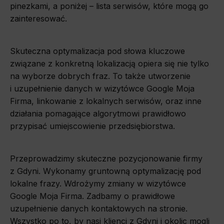
Marketing
pinezkami, a poniżej – lista serwisów, które mogą go
zainteresować.
Scope responsible for displaying personalized ads that may be of interest to the user based on browsing history and habits
and demographic criteria. Also, third-party files that, in conjunction with files installed while browsing other websites, profile the
user, providing him or her with the marketing, advertising and retargeting content deemed most appropriate.
Skuteczna optymalizacja pod słowa kluczowe
związane z konkretną lokalizacją opiera się nie tylko
na wyborze dobrych fraz. To także utworzenie
i uzupełnienie danych w wizytówce Google Moja
Firma, linkowanie z lokalnych serwisów, oraz inne
działania pomagające algorytmowi prawidłowo
przypisać umiejscowienie przedsiębiorstwa.
Przeprowadzimy skuteczne pozycjonowanie firmy
z Gdyni. Wykonamy gruntowną optymalizację pod
lokalne frazy. Wdrożymy zmiany w wizytówce
Google Moja Firma. Zadbamy o prawidłowe
uzupełnienie danych kontaktowych na stronie.
Wszystko po to, by nasi klienci z Gdyni i okolic mogli