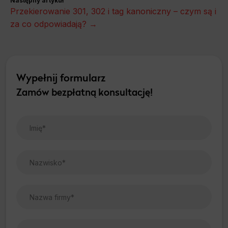
Następny artykuł
Marketing
Przekierowanie 301, 302 i tag kanoniczny – czym są i
Scope responsible for displaying personalized ads that may be of interest to the user based on browsing history and habits
za co odpowiadają? →
and demographic criteria. Also, third-party files that, in conjunction with files installed while browsing other websites, profile the
user, providing him or her with the marketing, advertising and retargeting content deemed most appropriate.
Wypełnij formularz
Zamów bezpłatną konsultację!