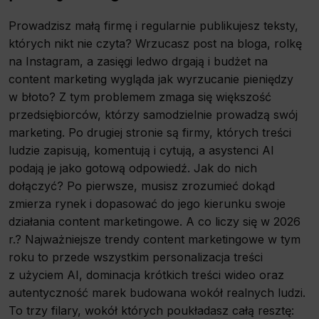
Prowadzisz małą firmę i regularnie publikujesz teksty,
których nikt nie czyta? Wrzucasz post na bloga, rolkę
na Instagram, a zasięgi ledwo drgają i budżet na
content marketing wygląda jak wyrzucanie pieniędzy
w błoto? Z tym problemem zmaga się większość
przedsiębiorców, którzy samodzielnie prowadzą swój
marketing. Po drugiej stronie są firmy, których treści
ludzie zapisują, komentują i cytują, a asystenci AI
podają je jako gotową odpowiedź. Jak do nich
dołączyć? Po pierwsze, musisz zrozumieć dokąd
zmierza rynek i dopasować do jego kierunku swoje
działania content marketingowe. A co liczy się w 2026
r.? Najważniejsze trendy content marketingowe w tym
roku to przede wszystkim personalizacja treści
z użyciem AI, dominacja krótkich treści wideo oraz
autentyczność marek budowana wokół realnych ludzi.
To trzy filary, wokół których poukładasz całą resztę: