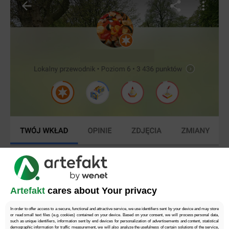
Niektórzy lokalni przewodnicy od razu uzyskali nowe
plakietki. Sprawdź, czy i Ty nie zostałeś
Recenzentem albo Fotografem, odwiedzając
Artefakt
cares about Your privacy
zakładkę
Twój wkład
w Google Maps.
In order to offer access to a secure, functional and attractive service, we use identifiers sent by your device and may store
Obopólne korzyści, czyli układ
or read small text files (e.g. cookies) contained on your device. Based on your consent, we will process personal data,
such as unique identifiers, information sent by end devices for personalization of advertisements and content, statistical
demographic information for traffic measurement, we will also analyze the usefulness of certain solutions of the service,