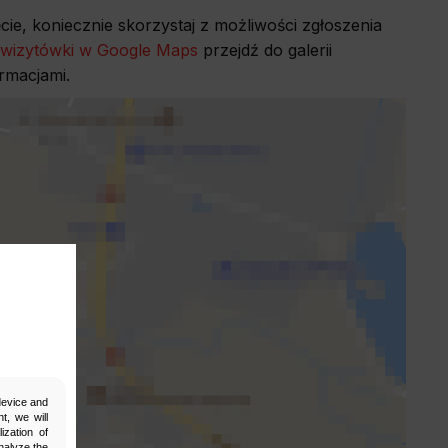
cie, koniecznie skorzystaj z możliwości zgłoszenia
wizytówki w Google Maps
przejdź do galerii
ormacjami.
 device and
t, we will
ization of
nalyze the