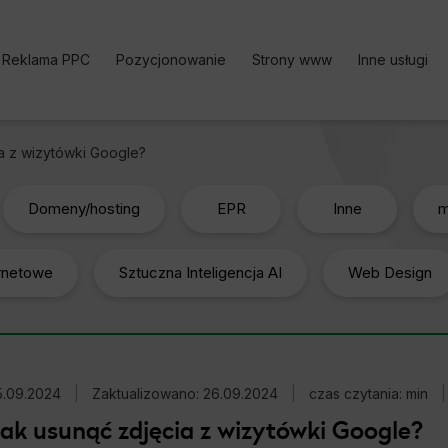
Reklama PPC
Pozycjonowanie
Strony www
Inne usługi
Kampania PPC
Pozycjonowanie stron | Oferta
Bezpłatne k
a z wizytówki Google?
Reklama w Google Ads
Pozycjonowanie sklepu
Analityka i
Google Ads cennik
Pozycjonowanie lokalne
Content Ma
Domeny/hosting
EPR
Inne
m
Reklama w Facebook Ads
Pozycjonowanie zagraniczne
Optymalizac
ernetowe
Reklama TikTok Ads
Pozycjonowanie marki
Sztuczna Inteligencja AI
Web Design
Social medi
Reklama LinkedIn Ads
Pozycjonowanie Cennik
Reklama Microsoft Ads
Usługi SEO
Kalkulator Korzyści Google
Darmowy Audyt SEO
5.09.2024
Ads
|
Zaktualizowano: 26.09.2024
|
czas czytania: min
|
ak usunąć zdjęcia z wizytówki Google?