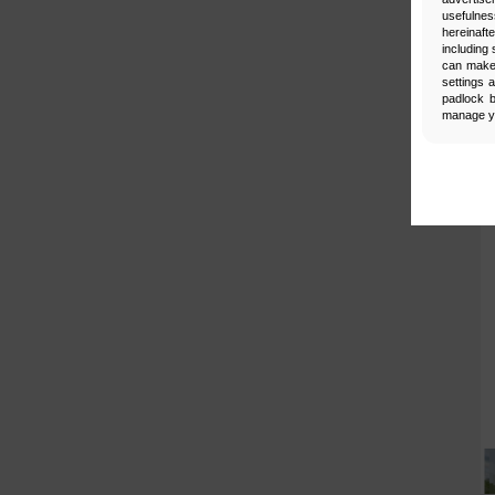
usefulnes
hereinaft
including 
can make 
settings 
padlock b
manage yo
Man
Select
Neces
Necessary 
secure acc
be properl
Functi
This is da
For examp
information