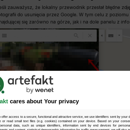
eśli zauważysz, że lokalny przewodnik przesłał błędne zdję
otografii do usunięcia przez Google. W tym celu z poziomu
najdującej się zarówno na górze, jak i na dole panelu z inf
akt
cares about Your privacy
o offer access to a secure, functional and attractive service, we use identifiers sent by your
 or read small text files (e.g. cookies) contained on your device. Based on your consen
ersonal data, such as unique identifiers, information sent by end devices for personal
ments and content, statistical demographic information for traffic measurement, we will also a