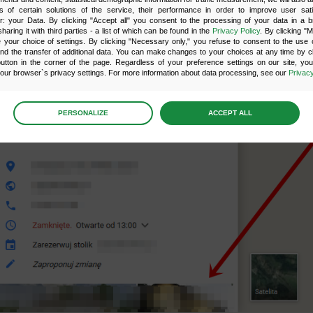
s of certain solutions of the service, their performance in order to improve user sati
er: your Data. By clicking "Accept all" you consent to the processing of your data in a 
sharing it with third parties - a list of which can be found in the
Privacy Policy
. By clicking "
your choice of settings. By clicking "Necessary only," you refuse to consent to the use o
and the transfer of additional data. You can make changes to your choices at any time by cl
utton in the corner of the page. Regardless of your preference settings on our site, yo
ur browser`s privacy settings. For more information about data processing, see our
Privacy
age
preferences
PERSONALIZE
ACCEPT ALL
 the consents of your choice
sary
scripts and data stored on the end device contribute to the security and usability of the website 
ess to basic functions such as site navigation and access to specific areas of the website. The web
y displayed without this group.
onality
ta used to personalize your use of our website and to remember choices you make while using o
le, we may use functional cookies to remember your language preferences or to remember 
, making it easier for you to use the site.