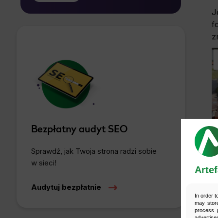
bez wpływu na zgodność z prawem
J
przetwarzania, którego dokonano na
f
*
podstawie zgody przed jej cofnięciem.
z
Bezpłatny audyt SEO
Sprawdź, jak Twoja strona radzi sobie
w sieci!
Artef
Audytuj bezpłatnie
In order t
may store
process p
advertise