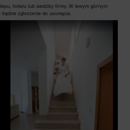
klepu, hotelu lub siedziby firmy. W lewym górnym
 będzie zgłoszenie do usunięcia.
o the site,
allow us to
history and
wsing other
deemed most