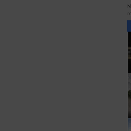
Analyt
N
r
Scripts an
and to cre
measure th
Marke
Scope resp
habits and
websites, 
appropriat