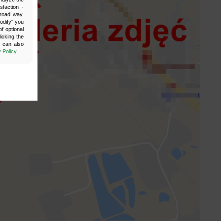
sfaction -
broad way,
Modify" you
f optional
icking the
u can also
 Policy
.
by enabling
site cannot
ur website.
your login