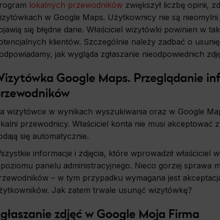
rogram
lokalnych przewodników
zwiększył liczbę opinii, 
izytówkach w Google Maps. Użytkownicy nie są nieomylni 
ojawią się błędne dane. Właściciel wizytówki powinien w ta
otencjalnych klientów. Szczególnie należy zadbać o usunięc
odpowiadamy, jak wygląda zgłaszanie nieodpowiednich zdj
izytówka Google Maps. Przeglądanie inf
rzewodników
a wizytówce w wynikach wyszukiwania oraz w Google Maps p
okalni przewodnicy. Właściciel konta nie musi akceptować 
odają się automatycznie.
szystkie informacje i zdjęcia, które wprowadził właściciel
 poziomu panelu administracyjnego. Nieco gorzej sprawa m
rzewodników – w tym przypadku wymagana jest akceptacj
żytkowników. Jak zatem trwale usunąć wizytówkę?
głaszanie zdjęć w Google Moja Firma