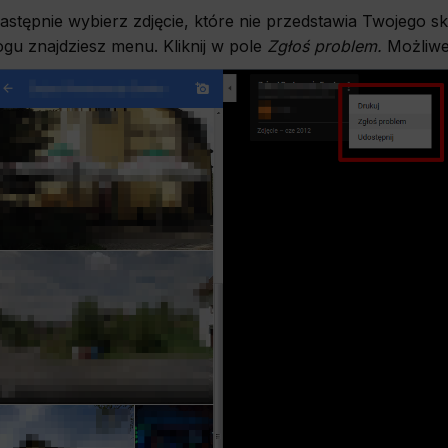
ics
astępnie wybierz zdjęcie, które nie przedstawia Twojego s
ogu znajdziesz menu. Kliknij w pole
Zgłoś problem.
Możliwe
d data used to collect information to analyze site traffic and how users use the site, how they came t
ate aggregate demographic statistics about users. Analytical cookies and similar technologies 
e effectiveness of actions taken and content presented.
ting
onsible for displaying personalized ads that may be of interest to the user based on browsing 
 demographic criteria. Also, third-party files that, in conjunction with files installed while bro
profile the user, providing him or her with the marketing, advertising and retargeting content 
e.