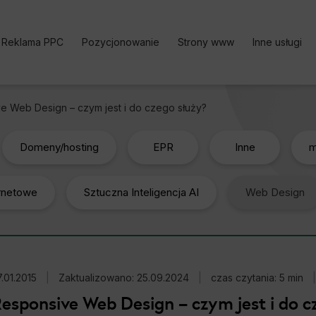
Reklama PPC
Pozycjonowanie
Strony www
Inne usługi
Kampania PPC
Pozycjonowanie stron | Oferta
Bezpłatne k
e Web Design – czym jest i do czego służy?
Reklama w Google Ads
Pozycjonowanie sklepu
Analityka i
Google Ads cennik
Pozycjonowanie lokalne
Content Ma
Domeny/hosting
EPR
Inne
m
Reklama w Facebook Ads
Pozycjonowanie zagraniczne
Optymalizac
ernetowe
Reklama TikTok Ads
Pozycjonowanie marki
Sztuczna Inteligencja AI
Web Design
Social medi
Reklama LinkedIn Ads
Pozycjonowanie Cennik
Reklama Microsoft Ads
Usługi SEO
Kalkulator Korzyści Google
Darmowy Audyt SEO
.01.2015
Ads
|
Zaktualizowano: 25.09.2024
|
czas czytania: 5 min
|
esponsive Web Design – czym jest i do c