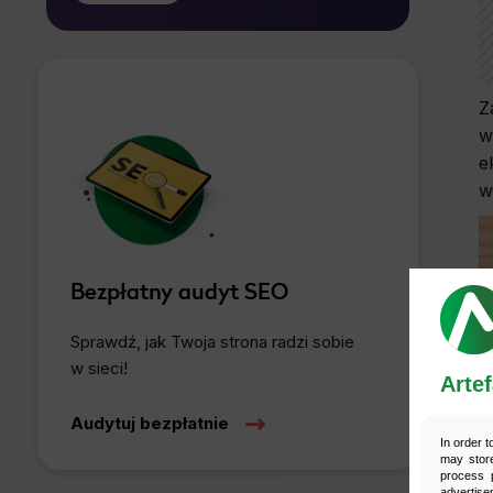
bez wpływu na zgodność z prawem
przetwarzania, którego dokonano na
*
podstawie zgody przed jej cofnięciem.
Z
w
e
w
Bezpłatny audyt SEO
Sprawdź, jak Twoja strona radzi sobie
w sieci!
Artef
Audytuj bezpłatnie
In order t
may store
process p
advertise