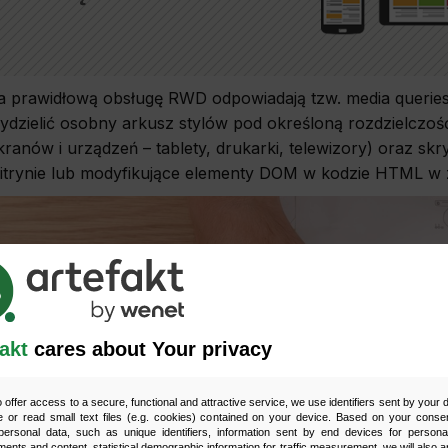
a prawidłową obsługę RWD odpowiadają tzw. media querie
ydzielić osobny arkusz stylów pod określoną rozdzielczość
kranów i urządzeń – tablety, drukarki, telewizory) oraz 
itrynie lub modyfikujące elementy DOM w kodzie HTML w z
akt
cares about Your privacy
o offer access to a secure, functional and attractive service, we use identifiers sent by your
 or read small text files (e.g. cookies) contained on your device. Based on your consen
ersonal data, such as unique identifiers, information sent by end devices for personal
ments and content, statistical demographic information for traffic measurement, we will also a