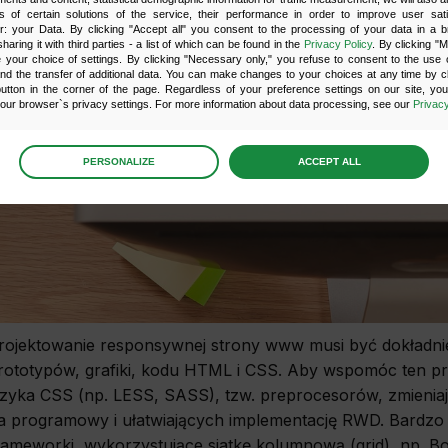
s of certain solutions of the service, their performance in order to improve user sati
er: your Data. By clicking "Accept all" you consent to the processing of your data in a 
sharing it with third parties - a list of which can be found in the
Privacy Policy
. By clicking "
your choice of settings. By clicking "Necessary only," you refuse to consent to the use o
and the transfer of additional data. You can make changes to your choices at any time by cl
utton in the corner of the page. Regardless of your preference settings on our site, yo
ur browser`s privacy settings. For more information about data processing, see our
Privacy
age
preferences
PERSONALIZE
ACCEPT ALL
 the consents of your choice
sary
scripts and data stored on the end device contribute to the security and usability of the website 
ess to basic functions such as site navigation and access to specific areas of the website. The web
y displayed without this group.
rojektowanie responsywnej strony www musi być dokładnie
onality
rototypów, grafiki, kodu HTML i CSS. Aby wspomóc ten pr
ta used to personalize your use of our website and to remember choices you make while using o
ęzyka CSS (np. LESS, SASS), tzw. preprocesorów, zmieniaj
le, we may use functional cookies to remember your language preferences or to remember 
, making it easier for you to use the site.
a programowy i ułatwiających implementację RWD. Bardzo
rameworki, wykorzystujące siatkę kolumnową (grid), np. Bo