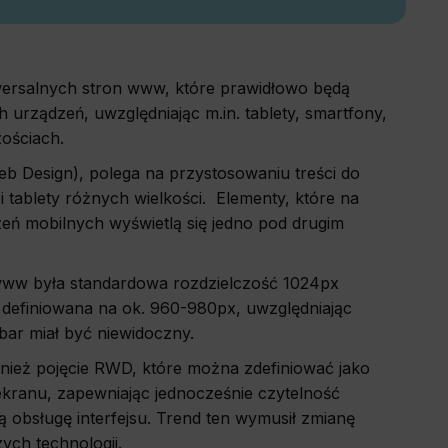
wersalnych stron www, które prawidłowo będą
 urządzeń, uwzględniając m.in. tablety, smartfony,
zościach.
 Design), polega na przystosowaniu treści do
 tablety różnych wielkości. Elementy, które na
zeń mobilnych wyświetlą się jedno pod drugim
www była standardowa rozdzielczość 1024px
 definiowana na ok. 960-980px, uwzględniając
bar miał być niewidoczny.
nież pojęcie RWD, które można zdefiniować jako
ekranu, zapewniając jednocześnie czytelność
 obsługę interfejsu. Trend ten wymusił zmianę
ych technologii.