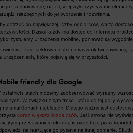
ics
ne już zdefiniowane, najczęściej wykorzystywane elemen
arzędzi niezbędnych do jej tworzenia i rozwijania.
d data used to collect information to analyze site traffic and how users use the site, how they came t
ate aggregate demographic statistics about users. Analytical cookies and similar technologies 
e effectiveness of actions taken and content presented.
by dotrzeć do największej liczby odbiorców, warto dostos
zeczywistości. Dzisiaj każdy ma dostęp do Internetu praktyc
ykorzystujemy urządzenia mobilne, ponieważ są wygodniej
ting
onsible for displaying personalized ads that may be of interest to the user based on browsing 
rawidłowo zaprojektowana strona www ułatwi nawigację, zw
 demographic criteria. Also, third-party files that, in conjunction with files installed while bro
profile the user, providing him or her with the marketing, advertising and retargeting content 
a urządzeniach, które pojawią się w przyszłości.
e.
obile friendly dla Google
 ostatnich latach możemy zaobserwować wyraźny wzrost 
obilnych. W związku z tym treści, które do tej pory wyświe
ą na smartfonach i tabletach. Dlatego ważne jest dostosow
orzysta
coraz większa liczba osób
. Jeśli strona nie wyświe
 ciągłym przesuwaniem ekranu, istnieje duże prawdopodobi
dpowiedzi na nurtujące go pytania na innej domenie. Skutk