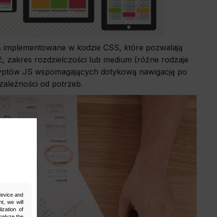
s implementowane w kodzie CSS, które pozwalają
, zakres rozdzielczości lub medium (różne rodzaje
skryptów JS wspomagających dotykową nawigację po
ależności od potrzeb.
 device and
t, we will
ization of
nalyze the