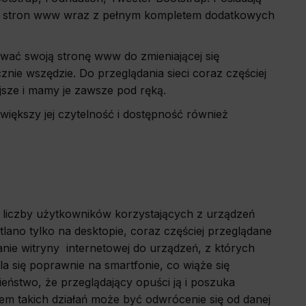
ty stron www wraz z pełnym kompletem dodatkowych
o the site,
allow us to
ować swoją stronę www do zmieniającej się
znie wszędzie. Do przeglądania sieci coraz częściej
sze i mamy je zawsze pod ręką.
history and
iększy jej czytelność i dostępność również
wsing other
deemed most
liczby użytkowników korzystających z urządzeń
tlano tylko na desktopie, coraz częściej przeglądane
anie witryny internetowej do urządzeń, z których
tla się poprawnie na smartfonie, co wiąże się
eństwo, że przeglądający opuści ją i poszuka
iem takich działań może być odwrócenie się od danej