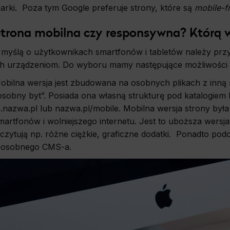
arki. Poza tym Google preferuje strony, które są
mobile-fr
trona mobilna czy responsywna? Którą 
 myślą o użytkownikach smartfonów i tabletów należy prz
ch urządzeniom. Do wyboru mamy następujące możliwości
obilna wersja jest zbudowana na osobnych plikach z inną 
osobny byt”. Posiada ona własną strukturę pod katalogie
.nazwa.pl lub nazwa.pl/mobile. Mobilna wersja strony by
martfonów i wolniejszego internetu. Jest to uboższa wersj
czytują np. różne ciężkie, graficzne dodatki. Ponadto podc
 osobnego CMS-a.