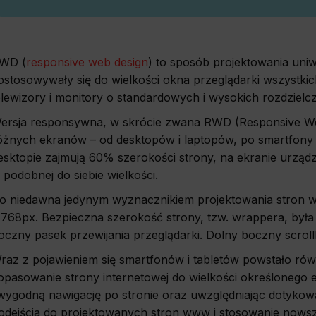
WD (
responsive web design
) to sposób projektowania uni
ostosowywały się do wielkości okna przeglądarki wszystkich
elewizory i monitory o standardowych i wysokich rozdzielc
ersja responsywna, w skrócie zwana RWD (Responsive Web
óżnych ekranów – od desktopów i laptopów, po smartfony i
esktopie zajmują 60% szerokości strony, na ekranie urząd
 podobnej do siebie wielkości.
o niedawna jedynym wyznacznikiem projektowania stron 
 768px. Bezpieczna szerokość strony, tzw. wrappera, była
oczny pasek przewijania przeglądarki. Dolny boczny scroll
raz z pojawieniem się smartfonów i tabletów powstało rów
opasowanie strony internetowej do wielkości określonego 
 wygodną nawigację po stronie oraz uwzględniając dotykową
odejścia do projektowanych stron www i stosowanie nowsz