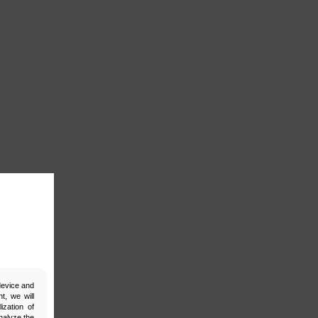
 device and
t, we will
ization of
nalyze the