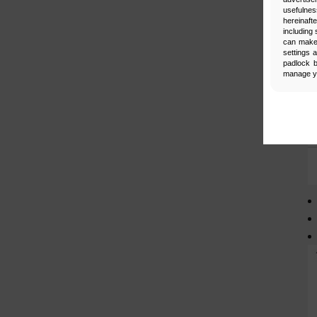
usefulnes
hereinaft
including 
can make 
settings 
padlock b
manage yo
Man
Select
Neces
Necessary 
secure acc
be properl
Functi
This is da
For examp
information