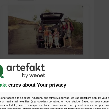
akt
cares about Your privacy
o offer access to a secure, functional and attractive service, we use identifiers sent by your
 or read small text files (e.g. cookies) contained on your device. Based on your consen
ersonal data, such as unique identifiers, information sent by end devices for personal
ments and content, statistical demographic information for traffic measurement, we will also a