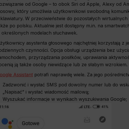
ozwiązanie od Google – to obok Siri od Apple, Alexy od Am
łosowy, który umożliwia użytkownikowi swobodną komunik
 klawiatury. W przeciwieństwie do pozostałych wirtualny
akże po polsku. Aktualnie jest dostępny m.in. na smartwat
 określonych modelach słuchawek.
żytkownicy asystenta głosowego najchętniej korzystają z 
odziennych czynności. Opcja obsługi urządzenia bez użycia 
amochodem, przyrządzania posiłków, uprawiania aktywnoś
ocenią ją także osoby niewidzące lub ze słabym wzrokiem.
oogle Assistant
potrafi naprawdę wiele. Za jego pośrednic
Zadzwonić i wysłać SMS pod dowolny numer lub do wskaz
„Napisać” i wysłać wiadomość mailową;
Wyszukać informacje w wynikach wyszukiwania Google;