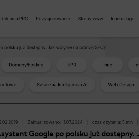
Reklama PPC
Pozycjonowanie
Strony www
Inne usługi
Kampania PPC
Pozycjonowanie stron | Oferta
Bezpłatne k
o polsku już dostępny. Jak wpłynie na branżę SEO?
Reklama w Google Ads
Pozycjonowanie sklepu
Analityka i
Google Ads cennik
Pozycjonowanie lokalne
Content Ma
Domeny/hosting
EPR
Inne
m
Reklama w Facebook Ads
Pozycjonowanie zagraniczne
Optymalizac
ernetowe
Reklama TikTok Ads
Pozycjonowanie marki
Sztuczna Inteligencja AI
Web Design
Social medi
Reklama LinkedIn Ads
Pozycjonowanie Cennik
Reklama Microsoft Ads
Usługi SEO
Kalkulator Korzyści Google
Darmowy Audyt SEO
5.02.2019
Ads
|
Zaktualizowano: 11.07.2024
|
czas czytania: 5 min
|
systent Google po polsku już dostępny.