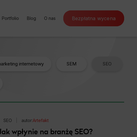
Bezpłatna wycena
Portfolio
Blog
O nas
ursy online
Case Study
SEM
Poznaj Artefakt
nternetowa
Rekomendacje
SEO
Program partnerski
rketing
Słownik SEO
Kontakt
arketing internetowy
SEM
SEO
ja konwersji
Czynniki rankingowe
a marketing
SEO
|
autor:
Artefakt
 Jak wpłynie na branżę SEO?