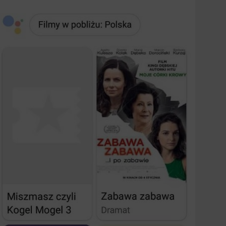
ics
d data used to collect information to analyze site traffic and how users use the site, how they came t
ate aggregate demographic statistics about users. Analytical cookies and similar technologies 
e effectiveness of actions taken and content presented.
ting
onsible for displaying personalized ads that may be of interest to the user based on browsing 
 demographic criteria. Also, third-party files that, in conjunction with files installed while bro
profile the user, providing him or her with the marketing, advertising and retargeting content 
e.