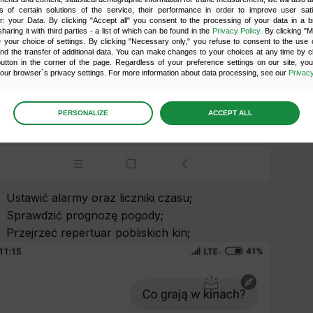
s of certain solutions of the service, their performance in order to improve user sati
er: your Data. By clicking "Accept all" you consent to the processing of your data in a 
sharing it with third parties - a list of which can be found in the
Privacy Policy
. By clicking "
your choice of settings. By clicking "Necessary only," you refuse to consent to the use o
and the transfer of additional data. You can make changes to your choices at any time by cl
utton in the corner of the page. Regardless of your preference settings on our site, yo
ur browser`s privacy settings. For more information about data processing, see our
Privacy
age
preferences
PERSONALIZE
ACCEPT ALL
 the consents of your choice
sary
scripts and data stored on the end device contribute to the security and usability of the website 
Ustawić alarmy oraz liczniki czasu;
ess to basic functions such as site navigation and access to specific areas of the website. The web
y displayed without this group.
Sprawdzić prognozę pogody;
Przejrzeć repertuar pobliskich kin;
onality
ta used to personalize your use of our website and to remember choices you make while using o
le, we may use functional cookies to remember your language preferences or to remember 
, making it easier for you to use the site.