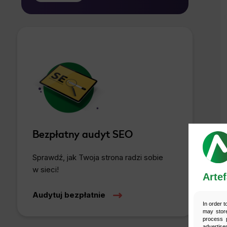
bez wpływu na zgodność z prawem
przetwarzania, którego dokonano na
*
podstawie zgody przed jej cofnięciem.
Bezpłatny audyt SEO
Sprawdź, jak Twoja strona radzi sobie
w sieci!
Artef
Audytuj bezpłatnie
In order t
may store
process p
advertise