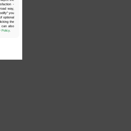
sfaction -
broad way,
Modify" you
f optional
icking the
u can also
 Policy
.
by enabling
site cannot
ur website.
your login