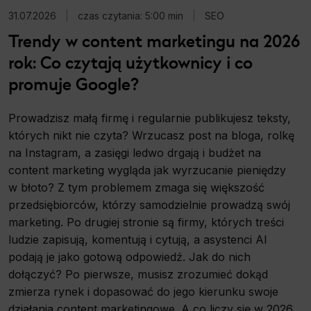
31.07.2026
|
czas czytania: 5:00 min
|
SEO
Trendy w content marketingu na 2026
rok: Co czytają użytkownicy i co
promuje Google?
Prowadzisz małą firmę i regularnie publikujesz teksty,
których nikt nie czyta? Wrzucasz post na bloga, rolkę
na Instagram, a zasięgi ledwo drgają i budżet na
content marketing wygląda jak wyrzucanie pieniędzy
w błoto? Z tym problemem zmaga się większość
przedsiębiorców, którzy samodzielnie prowadzą swój
marketing. Po drugiej stronie są firmy, których treści
ludzie zapisują, komentują i cytują, a asystenci AI
podają je jako gotową odpowiedź. Jak do nich
dołączyć? Po pierwsze, musisz zrozumieć dokąd
zmierza rynek i dopasować do jego kierunku swoje
działania content marketingowe. A co liczy się w 2026