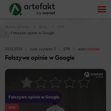
Strona główna
Blog
EPR
Fałszywe opinie w Google
09.12.2024
|
czas czytania: 5
|
EPR
|
autor:
Artefakt
Fałszywe opinie w Google