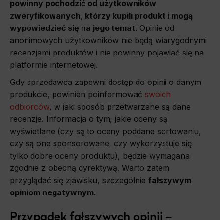
powinny pochodzić od użytkowników
Marketing
zweryfikowanych, którzy kupili produkt i mogą
Scope responsible for displaying personalized ads that may be of interest to the user based on browsing history and habits
and demographic criteria. Also, third-party files that, in conjunction with files installed while browsing other websites, profile the
wypowiedzieć się na jego temat
. Opinie od
user, providing him or her with the marketing, advertising and retargeting content deemed most appropriate.
anonimowych użytkowników nie będą wiarygodnymi
recenzjami produktów i nie powinny pojawiać się na
platformie internetowej.
Gdy sprzedawca zapewni dostęp do opinii o danym
produkcie, powinien poinformować
swoich
odbiorców
, w jaki sposób przetwarzane są dane
recenzje. Informacja o tym, jakie oceny są
wyświetlane (czy są to oceny poddane sortowaniu,
czy są one sponsorowane, czy wykorzystuje się
tylko dobre oceny produktu), będzie wymagana
zgodnie z obecną dyrektywą. Warto zatem
przyglądać się zjawisku, szczególnie
fałszywym
opiniom negatywnym
.
Przypadek fałszywych opinii –