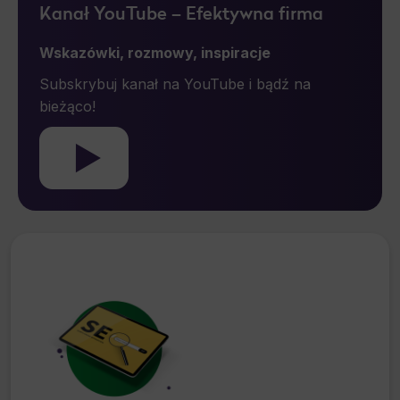
Kanał YouTube – Efektywna firma
Działem Obsługi Klienta tel. 22 457 30 95 lub email
kontakt@wenet.pl bez wpływu na zgodność z prawem
Wskazówki, rozmowy, inspiracje
przetwarzania, którego dokonano na podstawie
*
zgody przed jej cofnięciem.
Subskrybuj kanał na YouTube i bądź na
bieżąco!