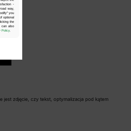
sfaction -
broad way,
Modify" you
f optional
icking the
u can also
 Policy
.
by enabling
site cannot
jest zdjęcie, czy tekst, optymalizacja pod kątem
ur website.
your login