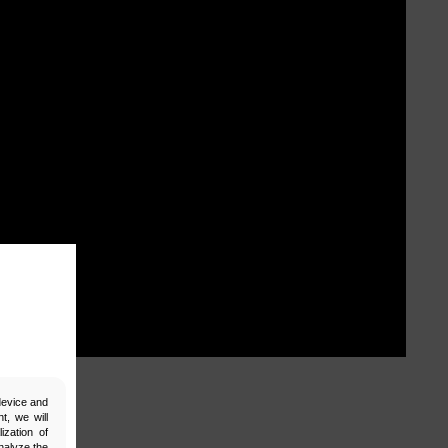
 device and
t, we will
ization of
nalyze the