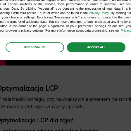
s of certain solutions of the service, their performance in order to improve user sati
er: your Data. By clicking "Accept all" you consent to the processing of your data in a 
sharing it with third parties - a list of which can be found in the
Privacy Policy
. By clicking "
your choice of settings. By clicking "Necessary only," you refuse to consent to the use o
and the transfer of additional data. You can make changes to your choices at any time by cl
utton in the corner of the page. Regardless of your preference settings on our site, yo
ur browser`s privacy settings. For more information about data processing, see our
Privacy
age
preferences
PERSONALIZE
ACCEPT ALL
 the consents of your choice
sary
scripts and data stored on the end device contribute to the security and usability of the website 
ess to basic functions such as site navigation and access to specific areas of the website. The web
ptymalizacja LCP
y displayed without this group.
 zależności od tego, czy największym elementem na stronie 
onality
CP może przebiegać w różny sposób.
ta used to personalize your use of our website and to remember choices you make while using o
le, we may use functional cookies to remember your language preferences or to remember 
ptymalizacja LCP dla zdjęć
, making it easier for you to use the site.
optymalizacja zdjęcia pod kątem formatu