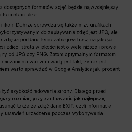
 z dostępnych formatów zdjęć będzie najwydajniejszy
 formatom bliżej.
o the site,
allow us to
i ikon. Dobrze sprawdza się także przy grafikach
ykorzystywanym do zapisywania zdjęć jest JPG, ale
co zdjęcia poddane temu zabiegowi tracą na jakości.
zdjęć, strata w jakości jest o wiele niższa i prawie
history and
wsing other
dajny od JPG czy PNG. Zatem optymalnym formatem
deemed most
niczaniem i zarazem wadą jest fakt, że nie jest
niem warto sprawdzić w Google Analytics jaki procent
iżyć szybkość ładowania strony. Dlatego przed
ejszy rozmiar, przy zachowaniu jak najlepszej
sunąć także ze zdjęć dane EXIF, czyli informacje
 czy ustawień urządzenia podczas wykonywania