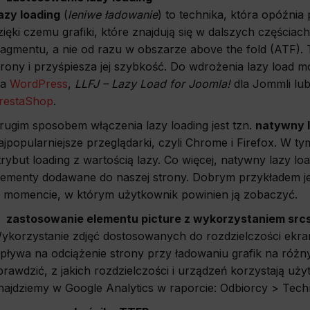
azy loading
(
leniwe ładowanie
) to technika, która opóźni
zięki czemu grafiki, które znajdują się w dalszych częściac
ragmentu, a nie od razu w obszarze above the fold (ATF).
trony i przyśpiesza jej szybkość. Do wdrożenia lazy loa
la
WordPress
,
LLFJ – Lazy Load for Joomla!
dla Jommli lu
restaShop
.
rugim sposobem włączenia lazy loading jest tzn.
natywny l
ajpopularniejsze przeglądarki, czyli Chrome i Firefox. W
trybut loading z wartością lazy. Co więcej, natywny lazy loa
lementy dodawane do naszej strony. Dobrym przykładem je
 momencie, w którym użytkownik powinien ją zobaczyć.
zastosowanie elementu picture z wykorzystaniem srcs
ykorzystanie zdjęć dostosowanych do rozdzielczości ekra
pływa na odciążenie strony przy ładowaniu grafik na róż
prawdzić, z jakich rozdzielczości i urządzeń korzystają uż
najdziemy w Google Analytics w raporcie: Odbiorcy > Techn