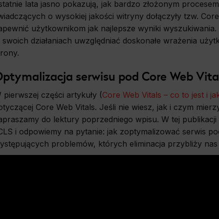
statnie lata jasno pokazują, jak bardzo złożonym procesem 
wiadczących o wysokiej jakości witryny dołączyły tzw. Cor
apewnić użytkownikom jak najlepsze wyniki wyszukiwania. D
 swoich działaniach uwzględniać doskonałe wrażenia użyt
trony.
ptymalizacja serwisu pod Core Web Vita
 pierwszej części artykuły (
Core Web Vitals – co to jest i ja
otyczącej Core Web Vitals. Jeśli nie wiesz, jak i czym mie
apraszamy do lektury poprzedniego wpisu. W tej publikacj
 CLS i odpowiemy na pytanie: jak zoptymalizować serwis p
ystępujących problemów, których eliminacja przybliży nas 