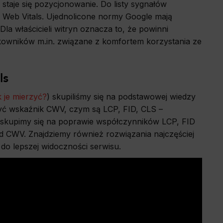
staje się pozycjonowanie. Do listy sygnałów
e Web Vitals. Ujednolicone normy Google mają
la właścicieli witryn oznacza to, że powinni
kowników m.in. związane z komfortem korzystania ze
ls
k je mierzyć?
) skupiliśmy się na podstawowej wiedzy
rzyć wskaźnik CWV, czym są LCP, FID, CLS –
i skupimy się na poprawie współczynników LCP, FID
od CWV. Znajdziemy również rozwiązania najczęściej
do lepszej widoczności serwisu.