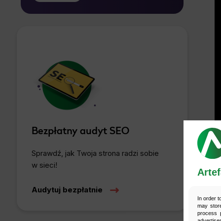
bez wpływu na zgodność z prawem
przetwarzania, którego dokonano na
*
podstawie zgody przed jej cofnięciem.
Bezpłatny audyt SEO
Sprawdź, jak Twoja strona radzi sobie
w sieci!
Artef
Audytuj bezpłatnie
In order t
may store
process p
advertise