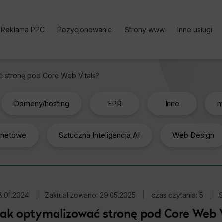
Reklama PPC
Pozycjonowanie
Strony www
Inne usługi
Kampania PPC
Pozycjonowanie stron | Oferta
Bezpłatne k
ć stronę pod Core Web Vitals?
Reklama w Google Ads
Pozycjonowanie sklepu
Analityka i
Google Ads cennik
Pozycjonowanie lokalne
Content Ma
Domeny/hosting
EPR
Inne
m
Reklama w Facebook Ads
Pozycjonowanie zagraniczne
Optymalizac
ernetowe
Reklama TikTok Ads
Pozycjonowanie marki
Sztuczna Inteligencja AI
Web Design
Social medi
Reklama LinkedIn Ads
Pozycjonowanie Cennik
Reklama Microsoft Ads
Usługi SEO
Kalkulator Korzyści Google
Darmowy Audyt SEO
8.01.2024
Ads
|
Zaktualizowano: 29.05.2025
|
czas czytania: 5
|
ak optymalizować stronę pod Core Web V