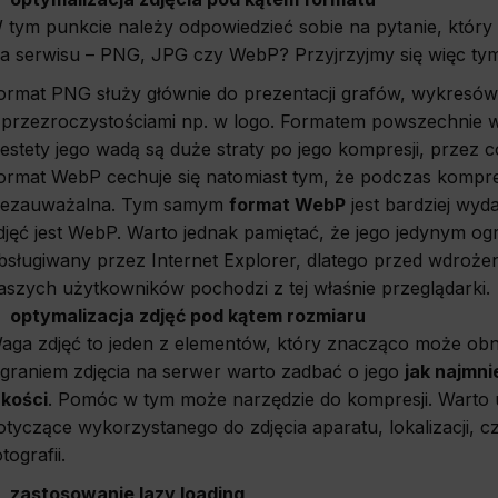
ics
 tym punkcie należy odpowiedzieć sobie na pytanie, który
la serwisu – PNG, JPG czy WebP? Przyjrzyjmy się więc tym
d data used to collect information to analyze site traffic and how users use the site, how they came t
ate aggregate demographic statistics about users. Analytical cookies and similar technologies 
e effectiveness of actions taken and content presented.
ormat PNG służy głównie do prezentacji grafów, wykresów 
 przezroczystościami np. w logo. Formatem powszechnie w
ting
iestety jego wadą są duże straty po jego kompresji, przez 
ormat WebP cechuje się natomiast tym, że podczas kompresji 
onsible for displaying personalized ads that may be of interest to the user based on browsing 
 demographic criteria. Also, third-party files that, in conjunction with files installed while bro
iezauważalna. Tym samym
format WebP
jest bardziej wy
profile the user, providing him or her with the marketing, advertising and retargeting content 
e.
djęć jest WebP. Warto jednak pamiętać, że jego jedynym ogra
bsługiwany przez Internet Explorer, dlatego przed wdroże
aszych użytkowników pochodzi z tej właśnie przeglądarki.
optymalizacja zdjęć pod kątem rozmiaru
aga zdjęć to jeden z elementów, który znacząco może obn
graniem zdjęcia na serwer warto zadbać o jego
jak najmni
akości
. Pomóc w tym może narzędzie do kompresji. Warto u
otyczące wykorzystanego do zdjęcia aparatu, lokalizacji,
otografii.
zastosowanie lazy loading