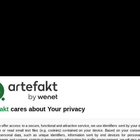
akt
cares about Your privacy
o offer access to a secure, functional and attractive service, we use identifiers sent by your
 or read small text files (e.g. cookies) contained on your device. Based on your consen
ersonal data, such as unique identifiers, information sent by end devices for personal
ments and content, statistical demographic information for traffic measurement, we will also a