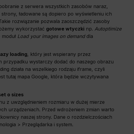
a pobranie z serwera wszystkich zasobów naraz,
h strony, ładowane są dopiero po wyświetleniu ich
 Takie rozwiązanie pozwala zaoszczędzić zasoby
d możemy wykorzystać
gotowe wtyczki
np.
Autoptimize
b moduł
Load your images on demand
dla
azy loading
, który jest wspierany przez
 tym przypadku wystarczy dodać do naszego obrazu
ding działa na wszelkiego rodzaju iframe, czyli
st tutaj mapa Google, która będzie wczytywana
et o sizes
nu z uwzględnieniem rozmiaru w dużej mierze
nych urządzeniach. Przed wdrożeniem zmian warto
ytkownicy naszej strony. Dane o rozdzielczościach
ologia > Przeglądarka i system.