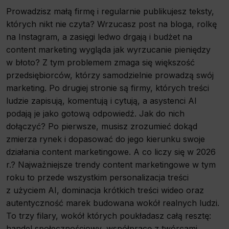
Prowadzisz małą firmę i regularnie publikujesz teksty,
których nikt nie czyta? Wrzucasz post na bloga, rolkę
na Instagram, a zasięgi ledwo drgają i budżet na
content marketing wygląda jak wyrzucanie pieniędzy
w błoto? Z tym problemem zmaga się większość
przedsiębiorców, którzy samodzielnie prowadzą swój
marketing. Po drugiej stronie są firmy, których treści
ludzie zapisują, komentują i cytują, a asystenci AI
podają je jako gotową odpowiedź. Jak do nich
dołączyć? Po pierwsze, musisz zrozumieć dokąd
zmierza rynek i dopasować do jego kierunku swoje
działania content marketingowe. A co liczy się w 2026
r.? Najważniejsze trendy content marketingowe w tym
roku to przede wszystkim personalizacja treści
z użyciem AI, dominacja krótkich treści wideo oraz
autentyczność marek budowana wokół realnych ludzi.
To trzy filary, wokół których poukładasz całą resztę:
handel społecznościowy, współpracę z twórcami,