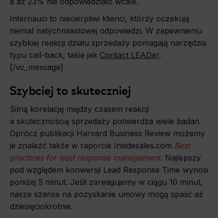
a aż 23% nie odpowiedziało wcale.
Internauci to niecierpliwi klienci, którzy oczekują
niemal natychmiastowej odpowiedzi. W zapewnieniu
szybkiej reakcji działu sprzedaży pomagają narzędzia
typu call-back, takie jak
Contact LEADer
.
[/vc_message]
Szybciej to skuteczniej
Silną korelację między czasem reakcji
a skutecznością sprzedaży potwierdza wiele badań.
Oprócz publikacji Harvard Business Review możemy
je znaleźć także w raporcie Insidesales.com
Best
practices for lead response management
.
Najlepszy
pod względem konwersji Lead Response Time wynosi
poniżej 5 minut. Jeśli zareagujemy w ciągu 10 minut,
nasze szanse na pozyskanie umowy mogą spaść aż
dziesięciokrotnie.