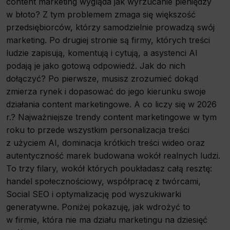
content marketing wygląda jak wyrzucanie pieniędzy
w błoto? Z tym problemem zmaga się większość
przedsiębiorców, którzy samodzielnie prowadzą swój
marketing. Po drugiej stronie są firmy, których treści
ludzie zapisują, komentują i cytują, a asystenci AI
podają je jako gotową odpowiedź. Jak do nich
dołączyć? Po pierwsze, musisz zrozumieć dokąd
zmierza rynek i dopasować do jego kierunku swoje
działania content marketingowe. A co liczy się w 2026
r.? Najważniejsze trendy content marketingowe w tym
roku to przede wszystkim personalizacja treści
z użyciem AI, dominacja krótkich treści wideo oraz
autentyczność marek budowana wokół realnych ludzi.
To trzy filary, wokół których poukładasz całą resztę:
handel społecznościowy, współpracę z twórcami,
Social SEO i optymalizację pod wyszukiwarki
generatywne. Poniżej pokazuję, jak wdrożyć to
w firmie, która nie ma działu marketingu na dziesięć