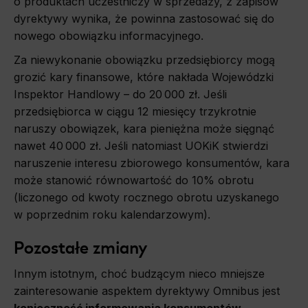
o produktach uczestniczy w sprzedaży, z zapisów
dyrektywy wynika, że powinna zastosować się do
nowego obowiązku informacyjnego.
Za niewykonanie obowiązku przedsiębiorcy mogą
grozić kary finansowe, które nakłada Wojewódzki
Inspektor Handlowy – do 20 000 zł. Jeśli
przedsiębiorca w ciągu 12 miesięcy trzykrotnie
naruszy obowiązek, kara pieniężna może sięgnąć
nawet 40 000 zł. Jeśli natomiast UOKiK stwierdzi
naruszenie interesu zbiorowego konsumentów, kara
może stanowić równowartość do 10% obrotu
(liczonego od kwoty rocznego obrotu uzyskanego
w poprzednim roku kalendarzowym).
Pozostałe zmiany
Innym istotnym, choć budzącym nieco mniejsze
zainteresowanie aspektem dyrektywy Omnibus jest
konieczność informowania konsumentów