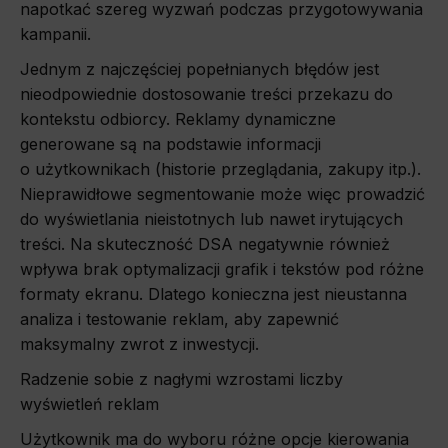
Marketing
napotkać szereg wyzwań podczas przygotowywania
kampanii.
Scope responsible for displaying personalized ads that may be of interest to the user based on browsing history and habits
and demographic criteria. Also, third-party files that, in conjunction with files installed while browsing other websites, profile the
user, providing him or her with the marketing, advertising and retargeting content deemed most appropriate.
Jednym z najczęściej popełnianych błędów jest
nieodpowiednie dostosowanie treści przekazu do
kontekstu odbiorcy. Reklamy dynamiczne
generowane są na podstawie informacji
o użytkownikach (historie przeglądania, zakupy itp.).
Nieprawidłowe segmentowanie może więc prowadzić
do wyświetlania nieistotnych lub nawet irytujących
treści. Na skuteczność DSA negatywnie również
wpływa brak optymalizacji grafik i tekstów pod różne
formaty ekranu. Dlatego konieczna jest nieustanna
analiza i testowanie reklam, aby zapewnić
maksymalny zwrot z inwestycji.
Radzenie sobie z nagłymi wzrostami liczby
wyświetleń reklam
Użytkownik ma do wyboru różne opcje kierowania