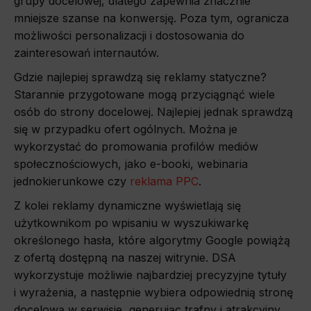
grupy docelowej, dlatego zapewnia znacznie
mniejsze szanse na konwersję. Poza tym, ogranicza
możliwości personalizacji i dostosowania do
zainteresowań internautów.
Gdzie najlepiej sprawdzą się reklamy statyczne?
Starannie przygotowane mogą przyciągnąć wiele
osób do strony docelowej. Najlepiej jednak sprawdzą
się w przypadku ofert ogólnych. Można je
wykorzystać do promowania profilów mediów
społecznościowych, jako e-booki, webinaria
jednokierunkowe czy
reklama PPC
.
Z kolei reklamy dynamiczne wyświetlają się
użytkownikom po wpisaniu w wyszukiwarkę
określonego hasła, które algorytmy Google powiążą
z ofertą dostępną na naszej witrynie. DSA
wykorzystuje możliwie najbardziej precyzyjne tytuły
i wyrażenia, a następnie wybiera odpowiednią stronę
docelową w serwisie, generując trafny i atrakcyjny