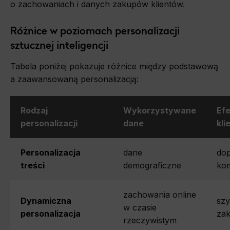
o zachowaniach i danych zakupów klientów.
Różnice w poziomach personalizacji
sztucznej inteligencji
Tabela poniżej pokazuje różnice między podstawową
a zaawansowaną personalizacją:
Rodzaj
Wykorzystywane
Efe
personalizacji
dane
kli
Personalizacja
dane
do
treści
demograficzne
kom
zachowania online
Dynamiczna
sz
w czasie
personalizacja
za
rzeczywistym