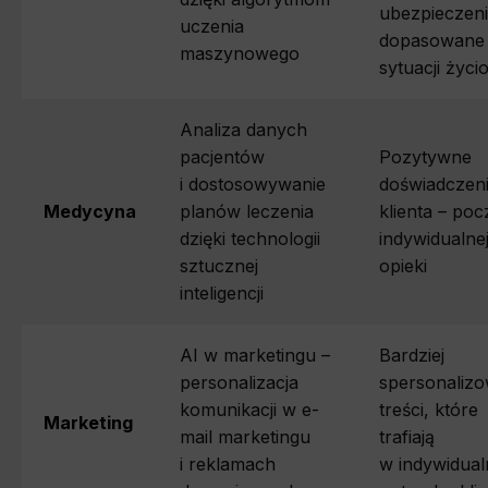
ubezpieczen
uczenia
dopasowane
maszynowego
sytuacji życi
Analiza danych
pacjentów
Pozytywne
i dostosowywanie
doświadczen
Medycyna
planów leczenia
klienta – poc
dzięki technologii
indywidualne
sztucznej
opieki
inteligencji
AI w marketingu –
Bardziej
personalizacja
spersonaliz
komunikacji w e-
treści, które
Marketing
mail marketingu
trafiają
i reklamach
w indywidual