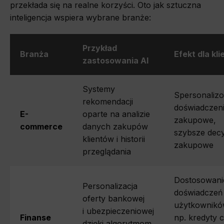
przekłada się na realne korzyści. Oto jak sztuczna
inteligencja wspiera wybrane branże:
Przykład
Branża
Efekt dla kli
zastosowania AI
Systemy
Spersonaliz
rekomendacji
doświadczen
E-
oparte na analizie
zakupowe,
commerce
danych zakupów
szybsze decy
klientów i historii
zakupowe
przeglądania
Dostosowani
Personalizacja
doświadczeń
oferty bankowej
użytkownikó
i ubezpieczeniowej
Finanse
np. kredyty 
dzięki algorytmom