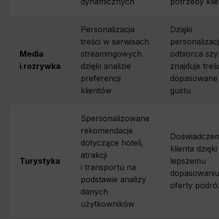
dynamicznych
potrzeby kli
Personalizacja
Dzięki
treści w serwisach
personalizacj
Media
streamingowych
odbiorca szy
i rozrywka
dzięki analizie
znajduje treś
preferencji
dopasowane
klientów
gustu
Spersonalizowane
rekomendacje
Doświadczen
dotyczące hoteli,
klienta dzięki
atrakcji
Turystyka
lepszemu
i transportu na
dopasowani
podstawie analizy
oferty podró
danych
użytkowników