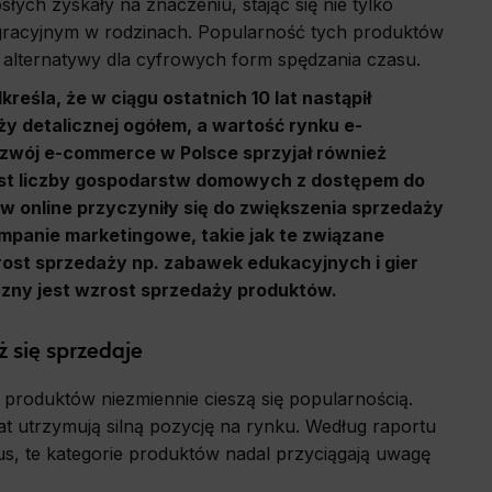
łych zyskały na znaczeniu, stając się nie tylko
egracyjnym w rodzinach. Popularność tych produktów
a alternatywy dla cyfrowych form spędzania czasu.
eśla, że w ciągu ostatnich 10 lat nastąpił
y detalicznej ogółem, a wartość rynku e-
zwój e-commerce w Polsce sprzyjał również
rost liczby gospodarstw domowych z dostępem do
 online przyczyniły się do zwiększenia sprzedaży
panie marketingowe, takie jak te związane
ost sprzedaży np. zabawek edukacyjnych i gier
ny jest wzrost sprzedaży produktów.
ż się sprzedaje
e produktów niezmiennie cieszą się popularnością.
lat utrzymują silną pozycję na rynku. Według raportu
 te kategorie produktów nadal przyciągają uwagę