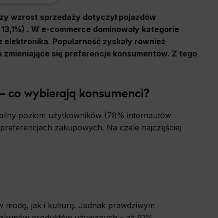
kszy wzrost sprzedaży dotyczył pojazdów
o 13,1%) . W e-commerce dominowały kategorie
 elektronika. Popularność zyskały również
a zmieniające się preferencje konsumentów. Z tego
 – co wybierają konsumenci?
tabilny poziom użytkowników (78% internautów
 preferencjach zakupowych. Na czele najczęściej
w modę, jak i kulturę. Jednak prawdziwym
 zakupów produktów używanych – aż 61%