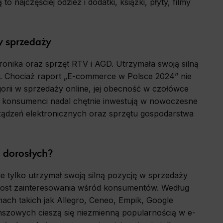
o najczęściej odzież i dodatki, książki, płyty, filmy
o the site,
allow us to
zy sprzedaży
tronika oraz sprzęt RTV i AGD. Utrzymała swoją silną
. Chociaż raport „E-commerce w Polsce 2024” nie
history and
wsing other
orii w sprzedaży online, jej obecność w czołówce
deemed most
cy konsumenci nadal chętnie inwestują w nowoczesne
rządzeń elektronicznych oraz sprzętu gospodarstwa
i dorosłych?
 tylko utrzymał swoją silną pozycję w sprzedaży
rost zainteresowania wśród konsumentów. Według
ach takich jak Allegro, Ceneo, Empik, Google
nszowych cieszą się niezmienną popularnością w e-