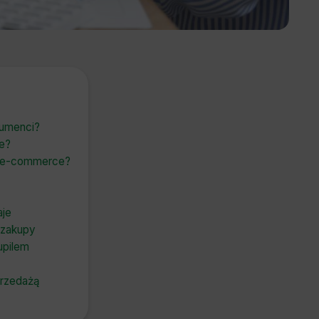
sumenci?
ie?
 w e-commerce?
aje
 zakupy
upilem
przedażą