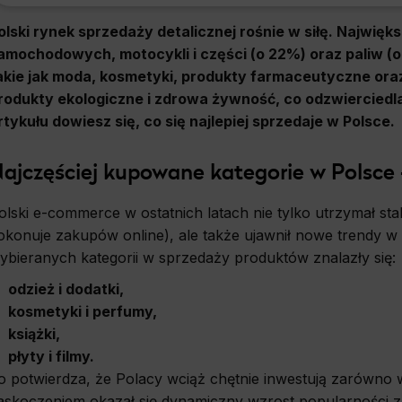
olski rynek sprzedaży detalicznej rośnie w siłę. Najwię
amochodowych, motocykli i części (o 22%) oraz paliw (
akie jak moda, kosmetyki, produkty farmaceutyczne oraz
rodukty ekologiczne i zdrowa żywność, co odzwierciedl
rtykułu dowiesz się, co się najlepiej sprzedaje w Polsce.
ajczęściej kupowane kategorie w Polsce
olski e-commerce w ostatnich latach nie tylko utrzymał s
okonuje zakupów online), ale także ujawnił nowe trendy w
ybieranych kategorii w sprzedaży produktów znalazły się:
odzież i dodatki,
kosmetyki i perfumy,
książki,
płyty i filmy.
o potwierdza, że Polacy wciąż chętnie inwestują zarówno 
askoczeniem okazał się dynamiczny wzrost popularności