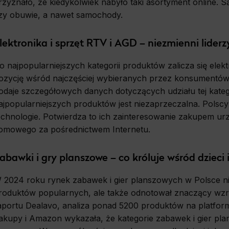
rzyznało, że kiedykolwiek nabyło taki asortyment online. Są t
ics
zy obuwie, a nawet samochody.
d data used to collect information to analyze site traffic and how users use the site, how they came t
ate aggregate demographic statistics about users. Analytical cookies and similar technologies 
e effectiveness of actions taken and content presented.
lektronika i sprzęt RTV i AGD – niezmienni lider
o najpopularniejszych kategorii produktów zalicza się elek
ting
ozycję wśród najczęściej wybieranych przez konsumentów
onsible for displaying personalized ads that may be of interest to the user based on browsing 
 demographic criteria. Also, third-party files that, in conjunction with files installed while bro
odaje szczegółowych danych dotyczących udziału tej kateg
profile the user, providing him or her with the marketing, advertising and retargeting content 
e.
ajpopularniejszych produktów jest niezaprzeczalna. Pols
echnologie. Potwierdza to ich zainteresowanie zakupem u
omowego za pośrednictwem Internetu.
abawki i gry planszowe – co króluje wśród dzieci 
 2024 roku rynek zabawek i gier planszowych w Polsce nie
roduktów popularnych, ale także odnotował znaczący wz
aportu Dealavo, analiza ponad 5200 produktów na platform
akupy i Amazon wykazała, że kategorie zabawek i gier pla