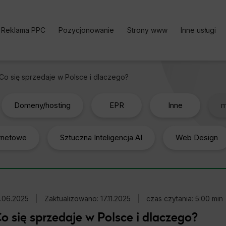
Reklama PPC
Pozycjonowanie
Strony www
Inne usługi
Kampania PPC
Pozycjonowanie stron | Oferta
Bezpłatne k
Co się sprzedaje w Polsce i dlaczego?
Reklama w Google Ads
Pozycjonowanie sklepu
Analityka i
Google Ads cennik
Pozycjonowanie lokalne
Content Ma
Domeny/hosting
EPR
Inne
m
Reklama w Facebook Ads
Pozycjonowanie zagraniczne
Optymalizac
ernetowe
Reklama TikTok Ads
Pozycjonowanie marki
Sztuczna Inteligencja AI
Web Design
Social medi
Reklama LinkedIn Ads
Pozycjonowanie Cennik
Reklama Microsoft Ads
Usługi SEO
Kalkulator Korzyści Google
Darmowy Audyt SEO
3.06.2025
Ads
|
Zaktualizowano: 17.11.2025
|
czas czytania: 5:00 min
o się sprzedaje w Polsce i dlaczego?