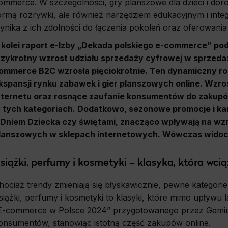
ommerce. W szczególności, gry planszowe dla dzieci i doros
ormą rozrywki, ale również narzędziem edukacyjnym i int
ynika z ich zdolności do łączenia pokoleń oraz oferowani
 kolei raport e-Izby „Dekada polskiego e-commerce” podkr
rzykrotny wzrost udziału sprzedaży cyfrowej w sprzedaż
ommerce B2C wzrosła pięciokrotnie. Ten dynamiczny ro
kspansji rynku zabawek i gier planszowych online. Wz
nternetu oraz rosnące zaufanie konsumentów do zakupów
 tych kategoriach. Dodatkowo, sezonowe promocje i kam
 Dniem Dziecka czy świętami, znacząco wpływają na wzr
lanszowych w sklepach internetowych. Wówczas widocz
siążki, perfumy i kosmetyki – klasyka, która wcią
hociaż trendy zmieniają się błyskawicznie, pewne kategori
siążki, perfumy i kosmetyki to klasyki, które mimo upływu 
E-commerce w Polsce 2024” przygotowanego przez Gemius,
onsumentów, stanowiąc istotną część zakupów online.