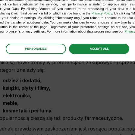
s of certain solutions of the service, their performance in order to improve user sati
ozpoznawalności, a Temu, mimo krótkiej obecności na ry
er: your Data. By clicking "Accept all" you consent to the processing of your data in a 
sharing it with third parties - a list of which can be found in the
Privacy Policy
. By clicking "
rednie roczne wydatki na Temu (536 zł) niemal dorównują
your choice of settings. By clicking "Necessary only," you refuse to consent to the use o
and the transfer of additional data. You can make changes to your choices at any time by cl
aufaniu do nowych graczy na rynku. Te dane pokazują, że 
utton in the corner of the page. Regardless of your preference settings on our site, yo
óżnorodne źródła zakupów, łącząc lokalne przyzwyczajenia
ur browser`s privacy settings. For more information about data processing, see our
Privacy
opularne produkty do sprzedaży online –
age
preferences
PERSONALIZE
ACCEPT ALL
 the consents of your choice
akie są nowe trendy w preferencjach zakupowych i sprzed
ategorii znalazły się:
sary
odzież i dodatki,
scripts and data stored on the end device contribute to the security and usability of the website 
ess to basic functions such as site navigation and access to specific areas of the website. The web
książki, płyty i filmy,
y displayed without this group.
elektronika,
meble,
onality
kosmetyki i perfumy.
ta used to personalize your use of our website and to remember choices you make while using o
opularnością cieszą się też produkty farmaceutyczne.
le, we may use functional cookies to remember your language preferences or to remember 
, making it easier for you to use the site.
ednak prawdziwym zaskoczeniem jest rosnąca popularno