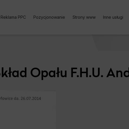
Reklama PPC
Pozycjonowanie
Strony www
Inne usługi
Kampania PPC
Pozycjonowanie stron | Oferta
Bezpłatne k
Reklama w Google Ads
Pozycjonowanie sklepu
Analityka i
Google Ads cennik
Pozycjonowanie lokalne
Content Ma
ład Opału F.H.U. An
Reklama w Facebook Ads
Pozycjonowanie zagraniczne
Optymalizac
Reklama TikTok Ads
Pozycjonowanie marki
Social medi
Reklama LinkedIn Ads
Pozycjonowanie Cennik
Reklama Microsoft Ads
Usługi SEO
Kalkulator Korzyści Google
Darmowy Audyt SEO
Ads