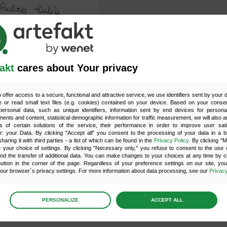
akt
cares about Your privacy
o offer access to a secure, functional and attractive service, we use identifiers sent by your
 or read small text files (e.g. cookies) contained on your device. Based on your consen
ersonal data, such as unique identifiers, information sent by end devices for personal
ments and content, statistical demographic information for traffic measurement, we will also a
s of certain solutions of the service, their performance in order to improve user sati
er: your Data. By clicking "Accept all" you consent to the processing of your data in a 
sharing it with third parties - a list of which can be found in the
Privacy Policy
. By clicking "
nego partnera w pozycjonowaniu naszej
strony internetow
your choice of settings. By clicking "Necessary only," you refuse to consent to the use o
and the transfer of additional data. You can make changes to your choices at any time by cl
lających mnie pozycji. Szybka reakcja pracowników firmy,
utton in the corner of the page. Regardless of your preference settings on our site, yo
ur browser`s privacy settings. For more information about data processing, see our
Privacy
ocowała sympatycznym i miłym kontaktem oraz utrzymywani
age
preferences
PERSONALIZE
ACCEPT ALL
 the consents of your choice