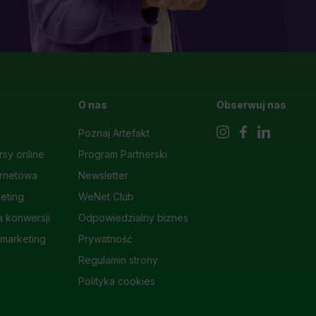
O nas
Obserwuj nas
Poznaj Artefakt
rsy online
Program Partnerski
ernetowa
Newsletter
eting
WeNet Club
a konwersji
Odpowiedzialny biznes
 marketing
Prywatność
Regulamin strony
Polityka cookies