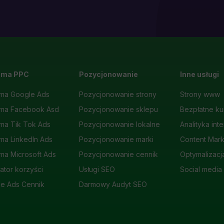
ama PPC
Pozycjonowanie
Inne usługi
ma Google Ads
Pozycjonowanie strony
Strony www
ama Facebook Asd
Pozycjonowanie sklepu
Bezpłatne ku
ma Tik Tok Ads
Pozycjonowanie lokalne
Analityka int
ma LinkedIn Ads
Pozycjonowanie marki
Content Mark
ma Microsoft Ads
Pozycjonowanie cennik
Optymalizacj
lator korzyści
Usługi SEO
Social media
e Ads Cennik
Darmowy Audyt SEO