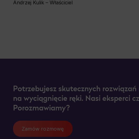
Andrzej Kulik – Właściciel
Neces
Necessary 
secure acc
be properl
Functi
This is da
For examp
information
Analyt
Potrzebujesz skutecznych rozwiązań
Scripts an
and to cre
na wyciągnięcie ręki. Nasi eksperci c
measure th
Porozmawiamy?
Marke
Scope resp
habits and
Zamów rozmowę
websites, 
appropriat