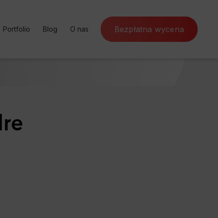
Bezpłatna wycena
Portfolio
Blog
O nas
ursy online
Case Study
SEM
Poznaj Artefakt
nternetowa
Rekomendacje
SEO
Program partnerski
rketing
Słownik SEO
Kontakt
dre
ja konwersji
Czynniki rankingowe
a marketing