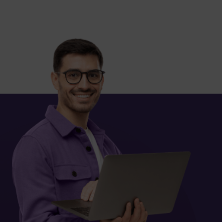
by enabling
site cannot
ur website.
your login
o the site,
allow us to
history and
wsing other
deemed most