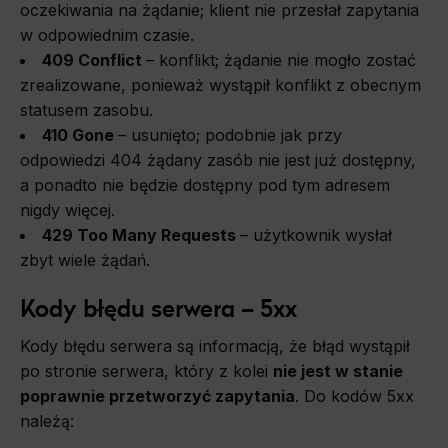
oczekiwania na żądanie; klient nie przesłał zapytania
w odpowiednim czasie.
409 Conflict
–
konflikt; żądanie nie mogło zostać
zrealizowane, ponieważ wystąpił konflikt z obecnym
statusem zasobu.
410 Gone
–
usunięto; podobnie jak przy
odpowiedzi 404 żądany zasób nie jest już dostępny,
a ponadto nie będzie dostępny pod tym adresem
nigdy więcej.
429 Too Many Requests
–
użytkownik wysłał
zbyt wiele żądań.
Kody błędu serwera – 5xx
Kody błędu serwera są informacją,
ż
e
błąd wystąpił
po stronie serwera, który z kolei
nie jest w stanie
poprawnie przetworzyć zapytania
.
Do kodów 5xx
należą: