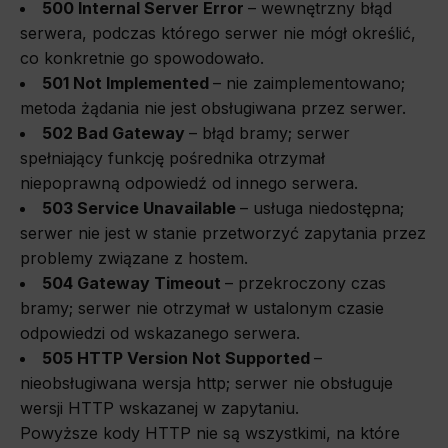
500 Internal Server Error
–
wewnętrzny błąd
serwera, podczas którego serwer nie mógł określić,
co konkretnie go spowodowało.
501 Not Implemented
–
nie zaimplementowano;
metoda żądania nie jest obsługiwana przez serwer.
502 Bad Gateway
–
błąd bramy; serwer
spełniający funkcję pośrednika otrzymał
niepoprawną odpowiedź od innego serwera.
503 Service Unavailable
–
usługa niedostępna;
serwer nie jest w stanie przetworzyć zapytania przez
problemy związane z hostem.
504 Gateway Timeout
–
przekroczony czas
bramy; serwer nie otrzymał w ustalonym czasie
odpowiedzi od wskazanego serwera.
505 HTTP Version Not Supported
–
nieobsługiwana wersja http; serwer nie obsługuje
wersji HTTP wskazanej w zapytaniu.
Powyższe kody HTTP nie są wszystkimi, na które