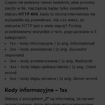
Często nie jesteśmy nawet świadomi, jakie procesy
zaszły w tle, najczęściej będąc tylko świadkami
statusu
HTTP 404
, kiedy to strona internetowa nie
wyświetliła się prawidłowo. Ale czy wiesz, że
statusów HTTP jest o wiele więcej? Poniżej
przedstawiamy wszystkie z nich, pogrupowane w 5
kategoriach:
1xx – kody informacyjne / (z ang.
Informational
)
2xx – kody powodzenia / (z ang.
Succesful
responses
)
3xx – kody przekierowania / (z ang.
Redirects
)
4xx – kody błędu aplikacji klienta / (z ang.
Client
errors
)
5xx – kody błędu serwera / (z ang.
Server
errors
)
Kody informacyjne – 1xx
Statusy z początkiem
„1”
są informacją, że serwer
przyjął żądanie, które aktualnie jest przetwarzane.