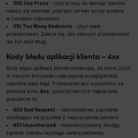
305 Use Proxy
–
użyj proxy; do danego zasobu
należy się odwołać poprzez serwer proxy podany
w Location odpowiedzi
310 Too Many Redirects
–
zbyt wiele
przekierowań. Zaleca się, aby łańcuch przekierowań
nie był zbyt długi.
Kody błędu aplikacji klienta – 4xx
Kody błędu aplikacji klienta oznaczają,
że
klient (czyli
w naszym przypadku najczęściej przeglądarka)
napotkał jakiś błąd.
Przeważnie
jest wyjaśniony za
pomocą kodu
4xx
, spośród których najbardziej
popularne to:
400 Bad Request
–
nieprawidłowe zapytanie
wynikające na przykład z niepoprawnej pisowni.
401 Unauthorized
–
nieautoryzowany dostęp;
żądanie zasobu wymaga uwierzytelnienia.