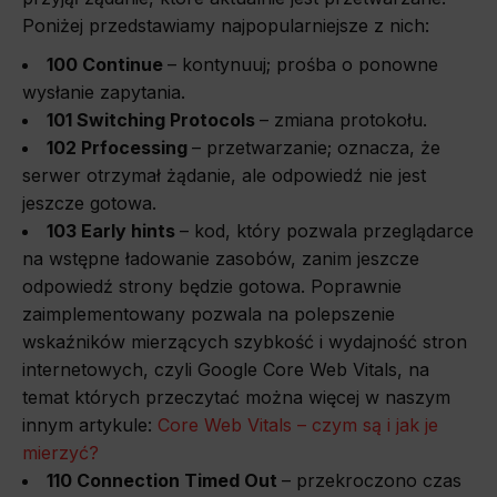
Poniżej przedstawiamy najpopularniejsze z nich:
100 Continue
–
kontynuuj; prośba o ponowne
wysłanie zapytania.
101 Switching Protocols
–
zmiana protokołu.
102 Pr
f
ocessing
–
przetwarzanie; oznacza, że
serwer otrzymał żądanie, ale odpowiedź nie jest
jeszcze gotowa.
103 Early hints
–
kod, który pozwala przeglądarce
na wstępne ładowanie zasobów, zanim jeszcze
odpowiedź strony będzie gotowa. Poprawnie
zaimplementowany pozwala na polepszenie
wskaźników mierzących szybkość i wydajność stron
internetowych, czyli Google Core Web Vitals, na
temat których przeczytać można więcej w naszym
innym artykule:
Core Web Vitals – czym są i jak je
mierzyć?
110 Connection Timed Out
–
przekroczono czas