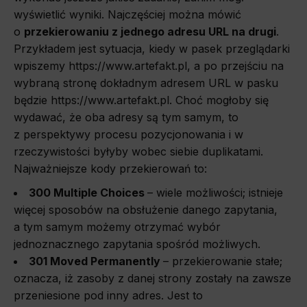
wyświetlić wyniki. Najczęściej można mówić
o
przekierowaniu z jednego adresu URL na drugi
.
Przykładem jest sytuacja, kiedy w pasek przeglądarki
wpiszemy
https://www.artefakt.pl
, a po przejściu na
wybraną stronę dokładnym adresem URL w pasku
będzie https://www.artefakt.pl. Choć mogłoby się
wydawać, że oba adresy są tym samym, to
z perspektywy procesu pozycjonowania i w
rzeczywistości byłyby wobec siebie duplikatami.
Najważniejsze kody przekierowań to:
300 Multiple Choices
–
wiele możliwości; istnieje
więcej sposobów na obsłużenie danego zapytania,
a tym samym możemy otrzymać wybór
jednoznacznego zapytania spośród możliwych.
301 Moved Permanently
–
przekierowanie stałe;
oznacza, iż zasoby z danej strony zostały na zawsze
przeniesione pod inny adres. Jest to