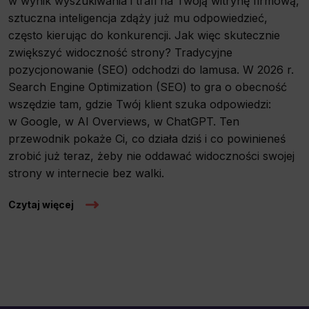
w wynik wyszukiwania i trafi na Twoją witrynę firmową,
sztuczna inteligencja zdąży już mu odpowiedzieć,
często kierując do konkurencji. Jak więc skutecznie
zwiększyć widoczność strony? Tradycyjne
pozycjonowanie (SEO) odchodzi do lamusa. W 2026 r.
Search Engine Optimization (SEO) to gra o obecność
wszędzie tam, gdzie Twój klient szuka odpowiedzi:
w Google, w AI Overviews, w ChatGPT. Ten
przewodnik pokaże Ci, co działa dziś i co powinieneś
zrobić już teraz, żeby nie oddawać widoczności swojej
strony w internecie bez walki.
Czytaj więcej