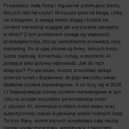
Prowadzisz małą firmę i regularnie publikujesz teksty,
których nikt nie czyta? Wrzucasz post na bloga, rolkę
na Instagram, a zasięgi ledwo drgają i budżet na
content marketing wygląda jak wyrzucanie pieniędzy
w błoto? Z tym problemem zmaga się większość
przedsiębiorców, którzy samodzielnie prowadzą swój
marketing. Po drugiej stronie są firmy, których treści
ludzie zapisują, komentują i cytują, a asystenci AI
podają je jako gotową odpowiedź. Jak do nich
dołączyć? Po pierwsze, musisz zrozumieć dokąd
zmierza rynek i dopasować do jego kierunku swoje
działania content marketingowe. A co liczy się w 2026
r.? Najważniejsze trendy content marketingowe w tym
roku to przede wszystkim personalizacja treści
z użyciem AI, dominacja krótkich treści wideo oraz
autentyczność marek budowana wokół realnych ludzi.
To trzy filary, wokół których poukładasz całą resztę:
handel społecznościowy, współpracę z twórcami,