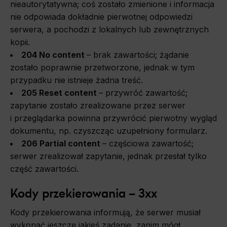
nieautorytatywna; coś zostało zmienione i informacja
nie odpowiada dokładnie pierwotnej odpowiedzi
serwera, a pochodzi z lokalnych lub zewnętrznych
kopii.
204 No content
–
brak zawartości;
żądanie
zostało poprawnie przetworzone, jednak w tym
przypadku nie istnieje żadna treść.
205 Reset content
–
przywróć zawartość;
zapytanie zostało zrealizowane przez serwer
i przeglądarka powinna przywrócić pierwotny wygląd
dokumentu, np. czyszcząc uzupełniony formularz.
206 Partial content
–
częściowa zawartość;
serwer zrealizował zapytanie, jednak przesłał tylko
część zawartości.
Kody przekierowani
a
– 3xx
Kody przekierowani
a
informują
,
ż
e
serwer musiał
wykonać jeszcze jakieś zadanie, zanim mógł