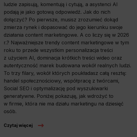
This is data used to personalize your use of our website and to remember choices you make while using our website. For example, 
ludzie zapisują, komentują i cytują, a asystenci AI
your language preferences or to remember your login information, making it easier for you to use the site.
podają je jako gotową odpowiedź. Jak do nich
Analytics
dołączyć? Po pierwsze, musisz zrozumieć dokąd
zmierza rynek i dopasować do jego kierunku swoje
Scripts and data used to collect information to analyze site traffic and how users use the site, how they came to the site, and t
about users. Analytical cookies and similar technologies allow us to measure the effectiveness of actions taken and content present
działania content marketingowe. A co liczy się w 2026
r.? Najważniejsze trendy content marketingowe w tym
Marketing
roku to przede wszystkim personalizacja treści
Scope responsible for displaying personalized ads that may be of interest to the user based on browsing history and habits and dem
that, in conjunction with files installed while browsing other websites, profile the user, providing him or her with the marketing, adve
z użyciem AI, dominacja krótkich treści wideo oraz
appropriate.
autentyczność marek budowana wokół realnych ludzi.
To trzy filary, wokół których poukładasz całą resztę:
handel społecznościowy, współpracę z twórcami,
Social SEO i optymalizację pod wyszukiwarki
generatywne. Poniżej pokazuję, jak wdrożyć to
w firmie, która nie ma działu marketingu na dziesięć
osób.
Czytaj więcej