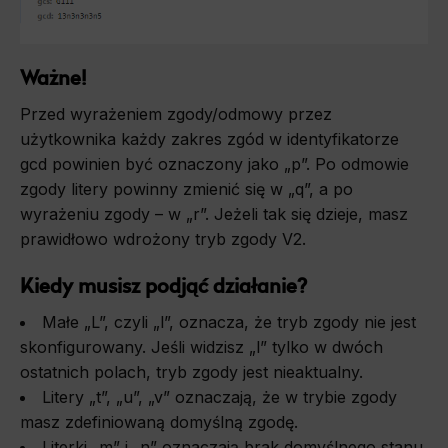
Ważne!
Przed wyrażeniem zgody/odmowy przez
użytkownika każdy zakres zgód w identyfikatorze
gcd powinien być oznaczony jako „p”. Po odmowie
zgody litery powinny zmienić się w „q”, a po
wyrażeniu zgody – w „r”. Jeżeli tak się dzieje, masz
prawidłowo wdrożony tryb zgody V2.
Kiedy musisz podjąć działanie?
Małe „L”, czyli „l”, oznacza, że tryb zgody nie jest
skonfigurowany. Jeśli widzisz „l” tylko w dwóch
ostatnich polach, tryb zgody jest nieaktualny.
Litery „t”, „u”, „v” oznaczają, że w trybie zgody
masz zdefiniowaną domyślną zgodę.
Literki „m” i „n” oznaczają brak domyślnego stanu