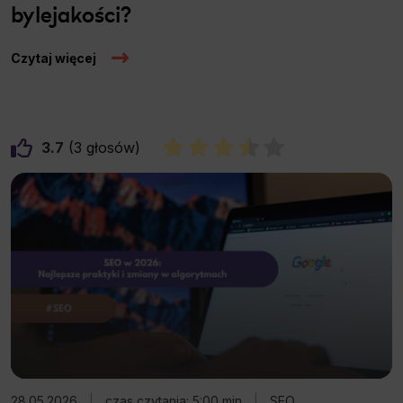
bylejakości?
Czytaj więcej
3.7
3
28.05.2026
|
czas czytania: 5:00 min
|
SEO