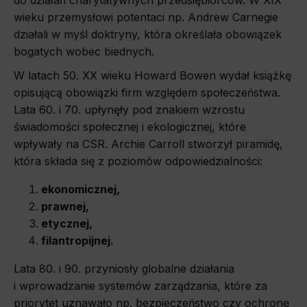
do działań charytatywnych przedsiębiorców. W XIX
wieku przemysłowi potentaci np. Andrew Carnegie
działali w myśl doktryny, która określała obowiązek
bogatych wobec biednych.
W latach 50. XX wieku Howard Bowen wydał książkę
opisującą obowiązki firm względem społeczeństwa.
Lata 60. i 70. upłynęły pod znakiem wzrostu
świadomości społecznej i ekologicznej, które
wpływały na CSR. Archie Carroll stworzył piramidę,
która składa się z poziomów odpowiedzialności:
ekonomicznej,
prawnej,
etycznej,
filantropijnej.
Lata 80. i 90. przyniosły globalne działania
i wprowadzanie systemów zarządzania, które za
priorytet uznawało np. bezpieczeństwo czy ochronę