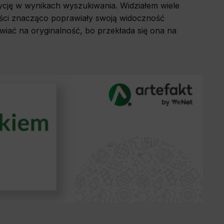
ycję w wynikach wyszukiwania. Widziałem wiele
by enabling
eści znacząco poprawiały swoją widoczność
site cannot
wiać na oryginalność, bo przekłada się ona na
ur website.
your login
o the site,
allow us to
history and
wsing other
deemed most