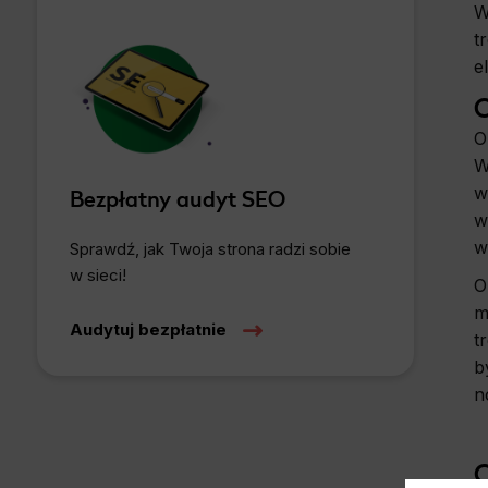
W
t
e
C
O
W
w
Bezpłatny audyt SEO
w
w
Sprawdź, jak Twoja strona radzi sobie
w sieci!
O
m
Audytuj bezpłatnie
t
b
n
O