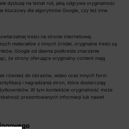
le dyskusji na temat roli, jaką odgrywa oryginalność
ście kluczowy dla algorytmów Google, czy też inne
owtarzalnej treści na stronie internetowej.
ch materiałów z innych źródeł, oryginalne treści są
owników. Google od dawna podkreśla znaczenie
ąc, że strony oferujące oryginalny content mają
, ale również do obrazów, wideo oraz innych form
tyfikacji i nagradzania stron, które dostarczają
a użytkowników. W tym kontekście oryginalność może
unikalność prezentowanych informacji lub nawet
kingowego