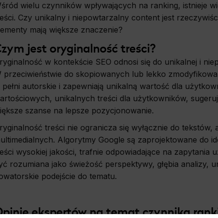
śród wielu czynników wpływających na ranking, istnieje wie
reści. Czy unikalny i niepowtarzalny content jest rzeczywi
lementy mają większe znaczenie?
zym jest oryginalność treści?
ryginalność w kontekście SEO odnosi się do unikalnej i niep
 przeciwieństwie do skopiowanych lub lekko zmodyfikowany
 pełni autorskie i zapewniają unikalną wartość dla użytk
artościowych, unikalnych treści dla użytkowników, sugeruj
iększe szanse na lepsze pozycjonowanie.
ryginalność treści nie ogranicza się wyłącznie do tekstów
ultimedialnych. Algorytmy Google są zaprojektowane do iden
reści wysokiej jakości, trafnie odpowiadające na zapytani
yć rozumiana jako świeżość perspektywy, głębia analizy, 
owatorskie podejście do tematu.
pinie
ekspertów
na
temat
czynnika
ran