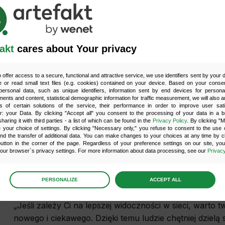
ojciech Michańcio
„Tak, oryginalność treści jest ważnym czynnikiem rank
akt
cares about Your privacy
które oferują wartość dodaną, a duplikowanie może pro
o offer access to a secure, functional and attractive service, we use identifiers sent by your
 or read small text files (e.g. cookies) contained on your device. Based on your consen
ersonal data, such as unique identifiers, information sent by end devices for personal
ominik Krawiec
ments and content, statistical demographic information for traffic measurement, we will also a
s of certain solutions of the service, their performance in order to improve user sati
er: your Data. By clicking "Accept all" you consent to the processing of your data in a 
„
W dobie dywersyfikacji wyników, inne spojrzenie na d
sharing it with third parties - a list of which can be found in the
Privacy Policy
. By clicking "
your choice of settings. By clicking "Necessary only," you refuse to consent to the use o
pierwszej dziesiątki w wyszukiwarce. Dbaj o to, by Twoje
and the transfer of additional data. You can make changes to your choices at any time by cl
jednocześnie wartość dla użytkownika.
„
utton in the corner of the page. Regardless of your preference settings on our site, yo
ur browser`s privacy settings. For more information about data processing, see our
Privacy
age
preferences
aweł Konopiński
PERSONALIZE
ACCEPT ALL
 the consents of your choice
„
Jeśli zależy Ci na lepszej widoczności w sieci, warto 
nowego i ciekawego. Dzięki temu ludzie chętniej dzielą
sary