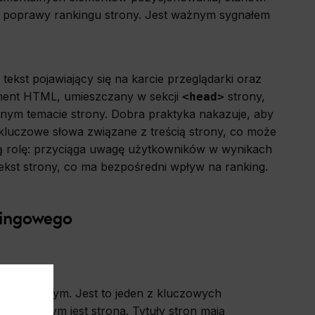
do poprawy rankingu strony. Jest ważnym sygnałem
y tekst pojawiający się na karcie przeglądarki oraz
ement HTML, umieszczany w sekcji
strony,
<head>
wnym temacie strony. Dobra praktyka nakazuje, aby
rał kluczowe słowa związane z treścią strony, co może
ną rolę: przyciąga uwagę użytkowników w wynikach
kst strony, co ma bezpośredni wpływ na ranking.
kingowego
m rankingowym. Jest to jeden z kluczowych
ć, o czym jest strona. Tytuły stron mają