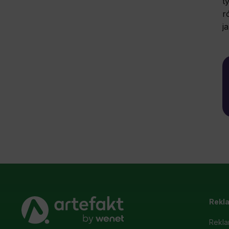
t
r
j
Rekl
Rekla