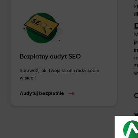
k
d
D
M
j
i
Bezpłatny audyt SEO
m
z
Sprawdź, jak Twoja strona radzi sobie
w
w sieci!
O
Audytuj bezpłatnie
W