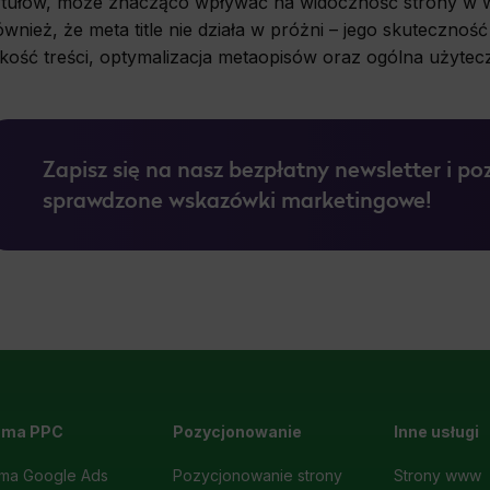
ytułów, może znacząco wpływać na widoczność strony w w
ównież, że meta title nie działa w próżni – jego skutecznoś
akość treści, optymalizacja metaopisów oraz ogólna użytec
Zapisz się na nasz bezpłatny newsletter i po
sprawdzone wskazówki marketingowe!
ama PPC
Pozycjonowanie
Inne usługi
ma Google Ads
Pozycjonowanie strony
Strony www