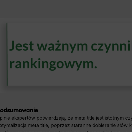
onality
ta used to personalize your use of our website and to remember choices you make while using o
le, we may use functional cookies to remember your language preferences or to remember 
, making it easier for you to use the site.
ics
d data used to collect information to analyze site traffic and how users use the site, how they came t
ate aggregate demographic statistics about users. Analytical cookies and similar technologies 
e effectiveness of actions taken and content presented.
ting
onsible for displaying personalized ads that may be of interest to the user based on browsing 
 demographic criteria. Also, third-party files that, in conjunction with files installed while bro
profile the user, providing him or her with the marketing, advertising and retargeting content 
e.
odsumowanie
pinie ekspertów potwierdzają, że meta title jest istotnym
ptymalizacja meta title, poprzez staranne dobieranie słów