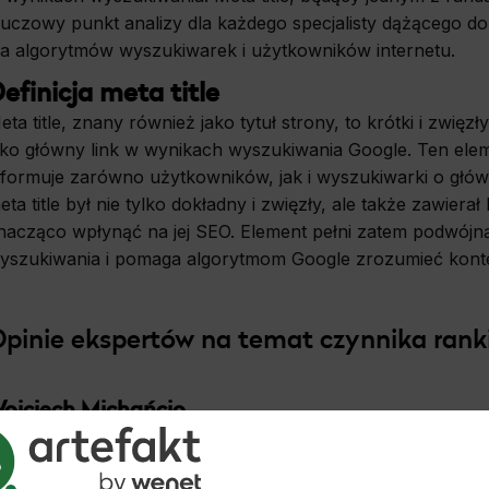
luczowy punkt analizy dla każdego specjalisty dążącego 
la algorytmów wyszukiwarek i użytkowników internetu.
efinicja meta title
eta title, znany również jako tytuł strony, to krótki i zwięzł
ako główny link w wynikach wyszukiwania Google. Ten el
nformuje zarówno użytkowników, jak i wyszukiwarki o głó
eta title był nie tylko dokładny i zwięzły, ale także zawie
nacząco wpłynąć na jej SEO. Element pełni zatem podwój
yszukiwania i pomaga algorytmom Google zrozumieć konte
pinie
ekspertów
na
temat
czynnika
ran
ojciech Michańcio
„Tak, Meta Title (tytuł strony) jest ważnym czynnikie
elementów SEO on-page, który pomaga Google zrozumie