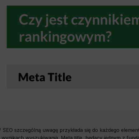
 SEO szczególną uwagę przykłada się do każdego element
 wynikach wyszukiwania. Meta title, będący jednym z fun