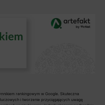
ur website.
your login
o the site,
allow us to
history and
wsing other
deemed most
 czynnikiem rankingowym w Google. Skuteczna
 kluczowych i tworzenie przyciągających uwagę