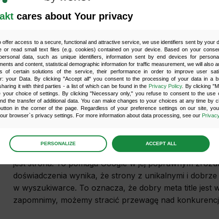
również wpływ na CTR, co może pośrednio wpływać na
akt
cares about Your privacy
o offer access to a secure, functional and attractive service, we use identifiers sent by your
ominik Krawiec
 or read small text files (e.g. cookies) contained on your device. Based on your consen
ersonal data, such as unique identifiers, information sent by end devices for personal
ments and content, statistical demographic information for traffic measurement, we will also a
„
Tak, meta title nadal jest czynnikiem rankingowym. M
s of certain solutions of the service, their performance in order to improve user sati
i wyświetlić w wynikach inną treść, np. część TITLE lu
er: your Data. By clicking "Accept all" you consent to the processing of your data in a 
sharing it with third parties - a list of which can be found in the
Privacy Policy
. By clicking "
w tytule nadal wpływają na pozycję w wyszukiwarce.
„
your choice of settings. By clicking "Necessary only," you refuse to consent to the use o
and the transfer of additional data. You can make changes to your choices at any time by cl
utton in the corner of the page. Regardless of your preference settings on our site, yo
ur browser`s privacy settings. For more information about data processing, see our
Privacy
aweł Konopiński
age
preferences
PERSONALIZE
ACCEPT ALL
„
Dobry tytuł na stronie przyciąga nie tylko uwagę odw
 the consents of your choice
jest strona. To pomaga Google w jej poprawnym zrozum
doświadczenia wynika, że strony z unikalnymi i dobrze 
sary
w wyszukiwarce. To oznacza, że dobry meta title jest w
zapomnimy, możemy stracić przewagę nad konkurencją 
scripts and data stored on the end device contribute to the security and usability of the website 
ess to basic functions such as site navigation and access to specific areas of the website. The web
y displayed without this group.