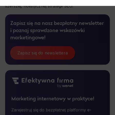
szerszej, holistycznej strategii SEO.
Necessary
Necessary scripts and data stored on the end device contribute to the security and usability of the website by enabling secure
access to basic functions such as site navigation and access to specific areas of the website. The website cannot be
Zapisz się na nasz bezpłatny newsletter
properly displayed without this group.
i poznaj sprawdzone wskazówki
Functionality
marketingowe!
This is data used to personalize your use of our website and to remember choices you make while using our website. For
example, we may use functional cookies to remember your language preferences or to remember your login information, making it
easier for you to use the site.
Zapisz się do newslettera
Analytics
Scripts and data used to collect information to analyze site traffic and how users use the site, how they came to the site, and
to create aggregate demographic statistics about users. Analytical cookies and similar technologies allow us to measure the
effectiveness of actions taken and content presented.
Marketing
Scope responsible for displaying personalized ads that may be of interest to the user based on browsing history and habits
and demographic criteria. Also, third-party files that, in conjunction with files installed while browsing other websites, profile the
user, providing him or her with the marketing, advertising and retargeting content deemed most appropriate.
Marketing internetowy w praktyce!
Zarejestruj się do bezpłatnej platformy e-