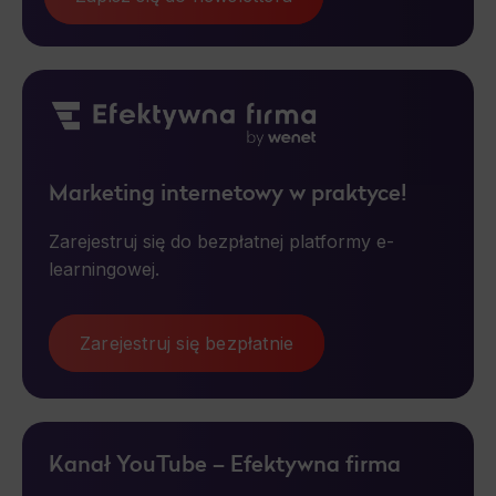
Functionality
This is data used to personalize your use of our website and to remember choices you make while using our website. For
example, we may use functional cookies to remember your language preferences or to remember your login information, making it
easier for you to use the site.
Analytics
Scripts and data used to collect information to analyze site traffic and how users use the site, how they came to the site, and
to create aggregate demographic statistics about users. Analytical cookies and similar technologies allow us to measure the
Marketing internetowy w praktyce!
effectiveness of actions taken and content presented.
Marketing
Zarejestruj się do bezpłatnej platformy e-
learningowej.
Scope responsible for displaying personalized ads that may be of interest to the user based on browsing history and habits
and demographic criteria. Also, third-party files that, in conjunction with files installed while browsing other websites, profile the
user, providing him or her with the marketing, advertising and retargeting content deemed most appropriate.
Zarejestruj się bezpłatnie
Kanał YouTube – Efektywna firma