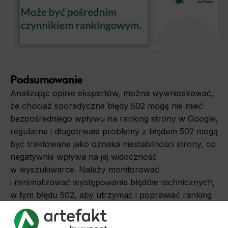
Podsumowanie
Analizując opinie ekspertów, można wywnioskować,
że chociaż sporadyczne błędy 502 mogą nie mieć
bezpośredniego wpływu na ranking strony w Google,
regularne i długotrwałe problemy z błędem 502 mogą
być traktowane jako oznaka niestabilności strony, co
negatywnie wpływa na jej widoczność
w wyszukiwarce. Należy monitorować
i minimalizować występowanie błędów technicznych,
w tym błędu 502, aby utrzymać i poprawiać ranking
swojej strony w wynikach wyszukiwania. Aktualne
trendy w SEO wskazują na rosnące znaczenie