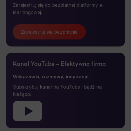
Zarejestruj się do bezpłatnej platformy e-
Analytics
learningowej.
Scripts and data used to collect information to analyze site traffic and how users use the site, how they came to the site, and
to create aggregate demographic statistics about users. Analytical cookies and similar technologies allow us to measure the
effectiveness of actions taken and content presented.
Zarejestruj się bezpłatnie
Marketing
Scope responsible for displaying personalized ads that may be of interest to the user based on browsing history and habits
and demographic criteria. Also, third-party files that, in conjunction with files installed while browsing other websites, profile the
user, providing him or her with the marketing, advertising and retargeting content deemed most appropriate.
Kanał YouTube – Efektywna firma
Wskazówki, rozmowy, inspiracje
Subskrybuj kanał na YouTube i bądź na
bieżąco!