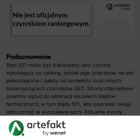
Podsumowanie
Błąd 501 może być traktowany jako czynnik
wpływający na ranking, jednak jego znaczenie nie jest
jednoznaczne i zależy od kontekstu oraz innych
towarzyszących czynników SEO. Strony internetowe
powinny dążyć do eliminacji wszelkich błędów
technicznych, w tym błędu 501, aby poprawić swoją
widoczność w wyszukiwarkach. Aktualne trendy
w SEO wskazują na coraz większe znaczenie
doświadczenia użytkownika i stabilności technicznej
stron, co potwierdza potrzebę uwagi na błędy takie