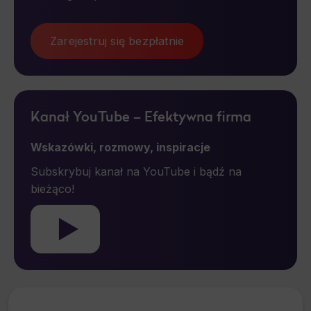
Scripts and data used to collect information to analyze site traffic and how users use the site, how they came to the site, and
to create aggregate demographic statistics about users. Analytical cookies and similar technologies allow us to measure the
effectiveness of actions taken and content presented.
Zarejestruj się bezpłatnie
Marketing
Scope responsible for displaying personalized ads that may be of interest to the user based on browsing history and habits
and demographic criteria. Also, third-party files that, in conjunction with files installed while browsing other websites, profile the
user, providing him or her with the marketing, advertising and retargeting content deemed most appropriate.
Kanał YouTube – Efektywna firma
Wskazówki, rozmowy, inspiracje
Subskrybuj kanał na YouTube i bądź na
bieżąco!